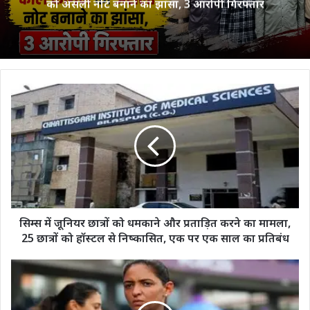
को असली नोट बनाने का झांसा, 3 आरोपी गिरफ्तार
सिम्स
में
जूनियर
छात्रों
को
धमकाने
और
प्रताड़ित
करने
का
सिम्स में जूनियर छात्रों को धमकाने और प्रताड़ित करने का मामला,
मामला,
25 छात्रों को हॉस्टल से निष्कासित, एक पर एक साल का प्रतिबंध
25
छात्रों
ICC
को
World
हॉस्टल
Cup
से
की