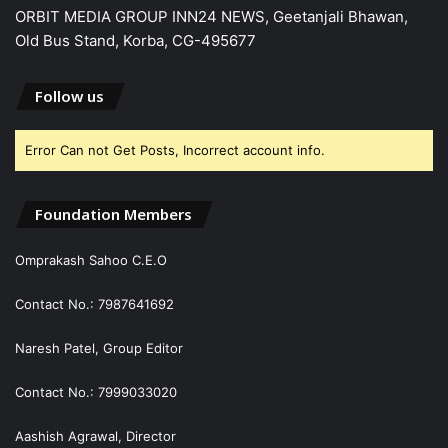
ORBIT MEDIA GROUP INN24 NEWS, Geetanjali Bhawan,
Old Bus Stand, Korba, CG-495677
Follow us
Error Can not Get Posts, Incorrect account info.
Foundation Members
Omprakash Sahoo C.E.O
Contact No.: 7987641692
Naresh Patel, Group Editor
Contact No.: 7999033020
Aashish Agrawal, Director