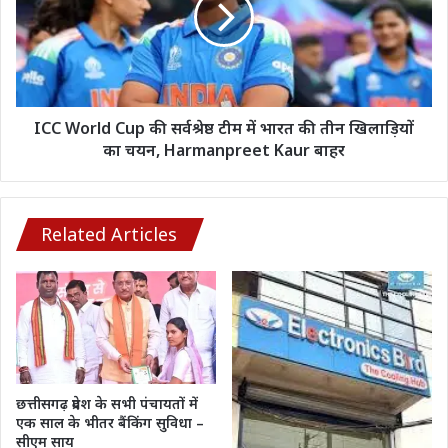
निष्कासित,
सर्वश्रेष्ठ
एक
टीम
पर
में
एक
भारत
साल
की
का
तीन
ICC World Cup की सर्वश्रेष्ठ टीम में भारत की तीन खिलाड़ियों
प्रतिबंध
खिलाड़ियों
का चयन, Harmanpreet Kaur बाहर
का
चयन,
Harmanpreet
Kaur
Related Articles
बाहर
छत्तीसगढ़ प्रदेश के सभी पंचायतों में
एक साल के भीतर बैंकिंग सुविधा –
सीएम साय