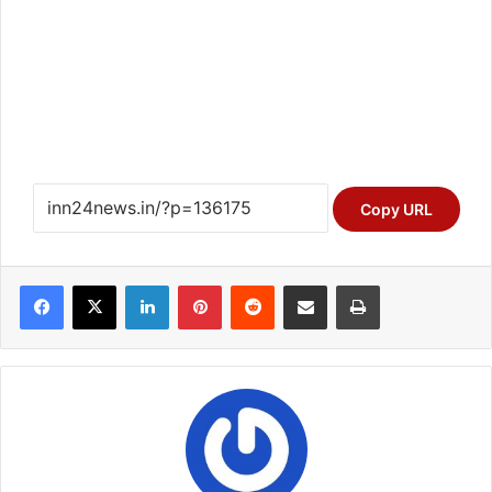
Copy URL
Facebook
X
LinkedIn
Pinterest
Reddit
Share via Email
Print