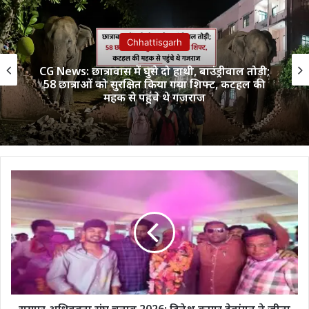
Chhattisgarh
CG News: छात्रावास में घुसे दो हाथी, बाउंड्रीवाल तोड़ी;
58 छात्राओं को सुरक्षित किया गया शिफ्ट, कटहल की
महक से पहुंचे थे गजराज
रायपुर
अधिवक्ता
संघ
चुनाव
2026:
दिनेश
कुमार
देवांगन
ने
जीता