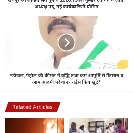
रायपुर अधिवक्ता संघ चुनाव 2026: दिनेश कुमार देवांगन ने जीता
अध्यक्ष
अध्यक्ष पद, नई कार्यकारिणी घोषित
पद,
नई
*डीजल,
कार्यकारिणी
पेट्रोल
घोषित
की
कीमत
में
वृद्धि
तथा
कम
आपूर्ति
से
*डीजल, पेट्रोल की कीमत में वृद्धि तथा कम आपूर्ति से किसान व
किसान
‍आम आदमी परेशान- राईस किंग खुंटे*
व
‍आम
आदमी
परेशान-
Related Articles
राईस
किंग
खुंटे*