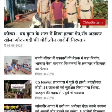
Chhattisgarh
कोरबा – बंद दुकान के शटर में दिखा हल्का गैप,रॉड अड़ाकर
खोला और नगदी की चोरी,तीन आरोपी गिरफ्तार
09.08.2026
बांकी मोंगरा में पत्रकारों की बैठक में बड़ा निर्णय,
भाजपा नेता भागवत विश्वकर्मा के समाचार बहिष्कार
का ऐलान
09.08.2026
CG News: छात्रावास में घुसे दो हाथी, बाउंड्रीवाल
तोड़ी; 58 छात्राओं को सुरक्षित किया गया शिफ्ट,
कटहल की महक से पहुंचे थे गजराज
09.08.2026
जांजगीर-चांपा में ठगी का अनोखा खेल! काले कागज
को असली नोट बनाने का झांसा, 3 आरोपी गिरफ्तार