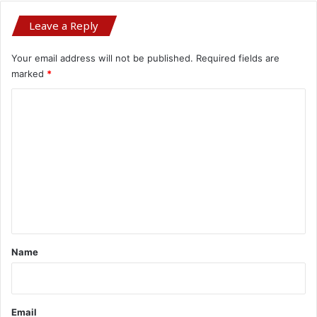
Leave a Reply
Your email address will not be published.
Required fields are
marked
*
C
o
m
m
e
n
t
*
Name
Email