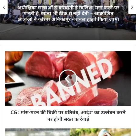
अधीक्षिका छात्राओं से करवाती है मालिश, मना करने पर
मारती है, खाना भी ठीक से नहीं देती – आक्रोशित
छात्राओं ने कोरबा अंबिकापुर नेशनल हाइवे किया जाम।
CG
:
मांस-
मटन
की
बिक्री
पर
प्रतिबंध,
आदेश
का
CG : मांस-मटन की बिक्री पर प्रतिबंध, आदेश का उल्लंघन करने
उल्लंघन
पर होगी सख्त कार्रवाई
करने
पर
रायपुर