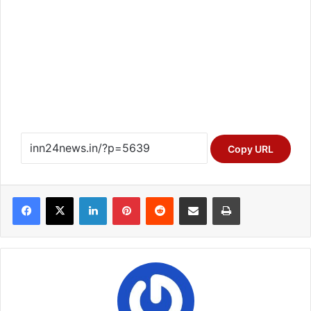
Copy URL
Facebook
X
LinkedIn
Pinterest
Reddit
Share via Email
Print