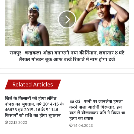
होगी
:
सख्त
चन्द्रकला
कार्रवाई
ओझा
बनाएगी
नया
कीर्तिमान,
लगातार
8
घंटे
रायपुर : चन्द्रकला ओझा बनाएगी नया कीर्तिमान, लगातार 8 घंटे
तैरकर
तैरकर गोल्डन बुक आफ वर्ल्ड रिकार्ड में नाम होगा दर्ज
गोल्डन
बुक
आफ
वर्ल्ड
Related Articles
रिकार्ड
में
जिले के किसानों को होगा लंबित
Sakti : पत्नी पर जानलेवा हमला
नाम
बोनस का भुगतान, वर्ष 2014-15 के
करने वाला आरोपी गिरफ्तार, इस
होगा
46633 एवं 2015-16 के 51146
बात से बौखलाकर पति ने किया था
दर्ज
किसानों को राशि का होगा भुगतान
हत्या का प्रयास
22.12.2023
14.04.2023