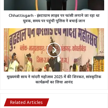
जा
रहा
था
Chhattisgarh - इंस्टाग्राम लाइव पर फांसी लगाने जा रहा था
युवक,
युवक, समय पर पहुंची पुलिस ने बचाई जान
समय
पर
मुख्यमंत्री
पहुंची
साय
पुलिस
ने
ने
मांदरी
बचाई
महोत्सव
जान
2025
में
की
शिरकत,
सांस्कृतिक
मुख्यमंत्री साय ने मांदरी महोत्सव 2025 में की शिरकत, सांस्कृतिक
कार्यक्रमों
कार्यक्रमों का लिया आनंद
का
लिया
आनंद
Related Articles