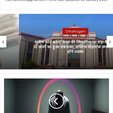
Chhattisgarh
सुप्रीम कोर्ट कॉलेजियम की सिफारिश पर बड़ा फैसला,
दो जजों का हुआ तबादला; जस्टिस मोहपात्रा छत्तीसगढ़
होंगे पदस्थ
Chhattisgarh
-
इंस्टाग्राम
लाइव
पर
फांसी
लगाने