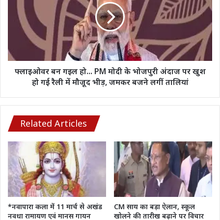
700
हो...
सौ
PM
कैश,
मोदी
कई
के
अहम
भोजपुरी
दस्तावेज
अंदाज
भी
पर
फ्लाइओवर बन गइल हो... PM मोदी के भोजपुरी अंदाज पर खुश
बरामद
खुश
हो गई रैली में मौजूद भीड़, जमकर बजने लगीं तालियां
हो
गई
रैली
में
Related Articles
मौजूद
भीड़,
जमकर
बजने
लगीं
तालियां
*नवापारा कला में 11 मार्च से अखंड
CM साय का बड़ा ऐलान, स्कूल
नवधा रामायण एवं मानस गायन
खोलने की तारीख बढ़ाने पर विचार