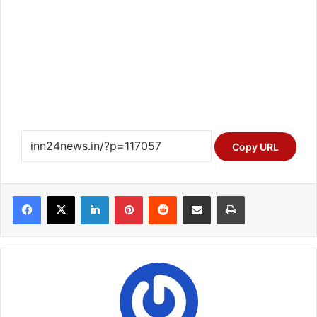
Copy URL
Facebook
X
LinkedIn
Pinterest
Reddit
Share via Email
Print