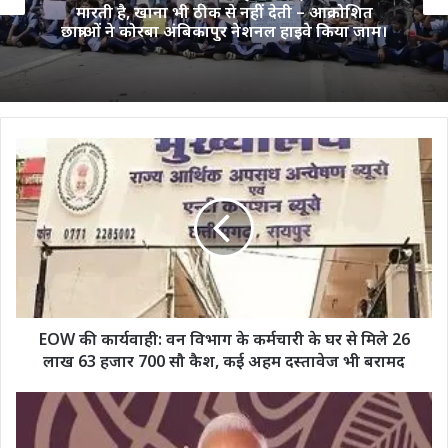
मारती है, खाना भी ठीक से नहीं देती – आक्रोशित
छात्राओं ने कोरबा अंबिकापुर नेशनल हाइवे किया जाम।
EOW
की
कार्यवाही:
वन
विभाग
के
कर्मचारी
के
घर
से
EOW की कार्यवाही: वन विभाग के कर्मचारी के घर से मिले 26
मिले
लाख 63 हजार 700 सौ कैश, कई अहम दस्तावेज भी बरामद
26
लाख
फ्लाइओवर
63
बन
हजार
गइल