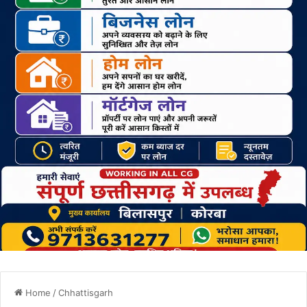
Home
/
Chhattisgarh