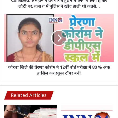
CG NEWS: 9 महीने पहले गायब हुई नाबालिग बालिग होकर
लौटी
लौटी घर, तलाश में पुलिस ने खोद डाली थी कब्र भी…
घर,
तलाश
कोरबा
में
जिले
पुलिस
की
ने
प्रेरणा
खोद
कोर्राम
डाली
ने
थी
12वीं
कब्र
बोर्ड
भी…
परीक्षा
में
कोरबा जिले की प्रेरणा कोर्राम ने 12वीं बोर्ड परीक्षा में 80 % अंक
80
हासिल कर स्कूल टॉपर बनीं
%
अंक
हासिल
कर
Related Articles
स्कूल
टॉपर
बनीं