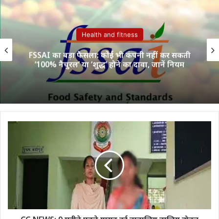
Health and fitness
FSSAI का बड़ा फैसला: कोई भी कंपनी नहीं कर सकती
‘100% नैचुरल’ या ‘शुद्ध’ होने का दावा, जानें नियम
CG
NEWS:
9
महीने
पहले
गायब
हुई
नाबालिग
बालिग
होकर