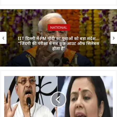
NATIONAL
IIT दिल्ली में PM मोदी का युवाओं को बड़ा संदेश…
“जिंदगी की परीक्षा में सब कुछ आउट ऑफ सिलेबस
होता है”
Kolkata
Gang
Rape
:
हनीमून
मनाकर
आईं
और...