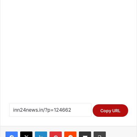
Copy URL
Facebook
X
LinkedIn
Pinterest
Reddit
Share via Email
Print