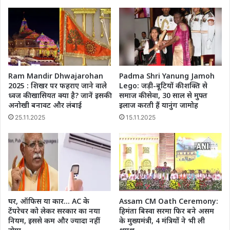
बैठे
थे
देवेंद्र
और
एजाज
Ram Mandir Dhwajarohan
Padma Shri Yanung Jamoh
2025 : शिखर पर फहराए जाने वाले
Lego: जड़ी-बूटियों की शक्ति से
ध्वज की खासियत क्या है? जानें इसकी
समाज की सेवा, 30 साल से मुफ्त
अनोखी बनावट और लंबाई
इलाज करती हैं यानुंग जामोह
25.11.2025
15.11.2025
घर, ऑफ‍िस या कार… AC के
Assam CM Oath Ceremony:
टेंपरेचर को लेकर सरकार का नया
हिमंता बिस्वा सरमा फिर बने असम
नियम, इससे कम और ज्यादा नहीं
के मुख्यमंत्री, 4 मंत्रियों ने भी ली