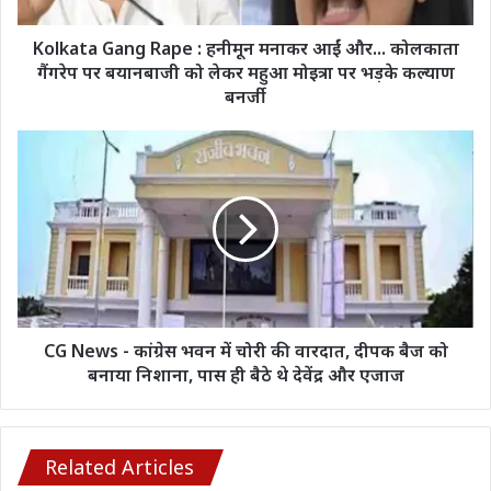
कोलकाता
गैंगरेप
Kolkata Gang Rape : हनीमून मनाकर आईं और... कोलकाता
पर
गैंगरेप पर बयानबाजी को लेकर महुआ मोइत्रा पर भड़के कल्याण
बयानबाजी
बनर्जी
को
लेकर
CG
महुआ
News
मोइत्रा
-
पर
कांग्रेस
भड़के
भवन
कल्याण
में
बनर्जी
चोरी
की
वारदात,
दीपक
CG News - कांग्रेस भवन में चोरी की वारदात, दीपक बैज को
बैज
बनाया निशाना, पास ही बैठे थे देवेंद्र और एजाज
को
बनाया
निशाना,
पास
Related Articles
ही