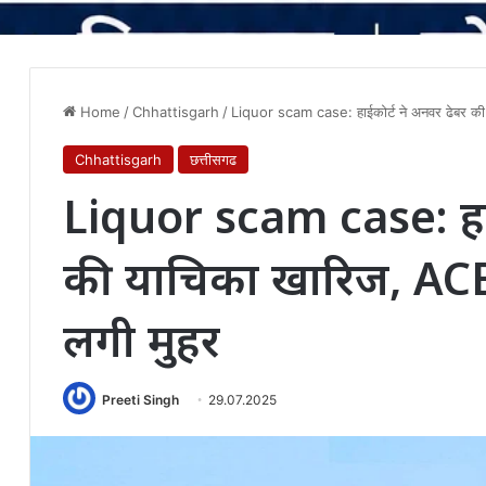
Home
/
Chhattisgarh
/
Liquor scam case: हाईकोर्ट ने अनवर ढेबर की
Chhattisgarh
छत्तीसगढ
Liquor scam case: हाई
की याचिका खारिज, ACB
लगी मुहर
Preeti Singh
29.07.2025