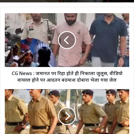
CG
News
:
जमानत
पर
रिहा
होते
ही
निकाला
जुलूस,
CG News : जमानत पर रिहा होते ही निकाला जुलूस, वीडियो
वीडियो
वायरल होने पर आदतन बदमाश दोबारा भेजा गया जेल
वायरल
होने
CG
पर
Police
आदतन
Constable
बदमाश
Bharti:
दोबारा
व्यापम
भेजा
ने
गया
जारी