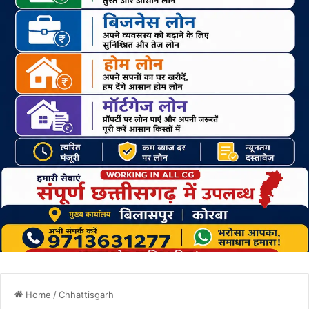
Home
/
Chhattisgarh