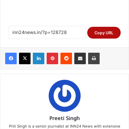
Copy URL
Facebook
X
LinkedIn
Pinterest
Reddit
Share via Email
Print
Preeti Singh
Priti Singh is a senior journalist at INN24 News with extensive