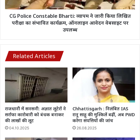
जेल
किया
लिखित
परीक्षा
CG Police Constable Bharti: व्यापम ने जारी किया लिखित
का
परीक्षा का संभावित कार्यक्रम, ऑनलाइन आवेदन वेबसाइट पर
संभावित
उपलब्ध
कार्यक्रम,
ऑनलाइन
आवेदन
वेबसाइट
Related Articles
पर
उपलब्ध
राजधानी में सनसनी: अज्ञात लुटेरों ने
Chhattisgarh : निलंबित IAS
सर्राफा कारोबारी को बंधक बनाकर
रानू साहू की मुश्किलें बढ़ीं, अब PWD
की लाखों की लूट
करेगा संपत्तियों की जांच
04.10.2025
26.08.2025