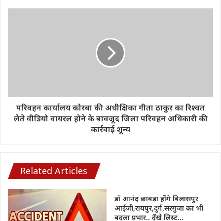
विधानसभा
चुनाव
परिवहन
2023
कार्यालय
कोरबा
की
अधीक्षिका
गीता
ठाकुर
का
रिश्वत
लेते
परिवहन कार्यालय कोरबा की अधीक्षिका गीता ठाकुर का रिश्वत
वीडियो
लेते वीडियो वायरल होने के बावजूद जिला परिवहन अधिकारी की
वायरल
कार्रवाई शून्य
होने
के
बावजूद
जिला
Related Articles
परिवहन
अधिकारी
डॉ आनंद छाबड़ा होंगे बिलासपुर
की
आईजी,रायपुर,दुर्ग,सरगुजा का भी
कार्रवाई
बदला प्रभार.. देंखे लिस्ट…
शून्य