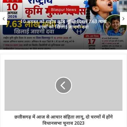
Bilaspur News
10 अगस्त को राष्ट्रीय कृमि मुक्ति दिवस 7.63 लाख
बच्चों को खिलाई जाएगी दवा
छत्तीसगढ़
में
आज
से
आचार
संहिता
लागू,
दो
चरणों
में
छत्तीसगढ़ में आज से आचार संहिता लागू, दो चरणों में होंगे
होंगे
विधानसभा चुनाव 2023