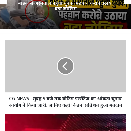
बाइक से अस्पताल पहुंचा युवक, पहचान कराने उठाया
बड़ा जोखिम
CG
NEWS
:
सुबह
9
बजे
तक
वोटिंग
परसेंटेज
का
CG NEWS : सुबह 9 बजे तक वोटिंग परसेंटेज का आंकड़ा चुनाव
आंकड़ा
आयोग ने किया जारी, जानिए कहां कितना प्रतिशत हुआ मतदान
चुनाव
आयोग
CG
ने
BREAKING
किया
: