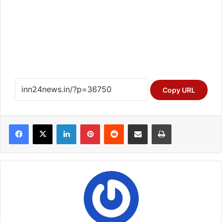
Copy URL
Facebook
X
LinkedIn
Pinterest
Reddit
Share via Email
Print