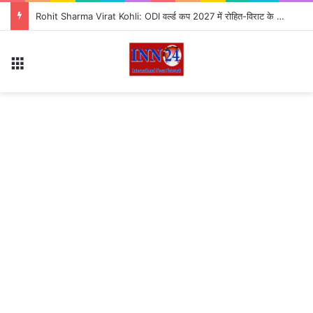
Rohit Sharma Virat Kohli: ODI वर्ल्ड कप 2027 में रोहित-विराट के खेलने पर शिखर धवन का बड़ा बयान, बोले- दोनों टीम को जिताने में मदद करेंगे
Menu