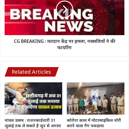
जारी,
मतदान
जानिए
केंद्र
कहां
पर
कितना
हमला,
प्रतिशत
नक्सलियों
हुआ
ने
मतदान
की
CG BREAKING : मतदान केंद्र पर हमला, नक्सलियों ने की
फायरिंग
फायरिंग
Related Articles
चांवल उत्सव : राशनकार्डधारी 31
कोरोना काल में मोटरसाइकिल चोरी
जुलाई तक ले सकते हैं जून से अगस्त
करने वाला गैंग पकड़ाया