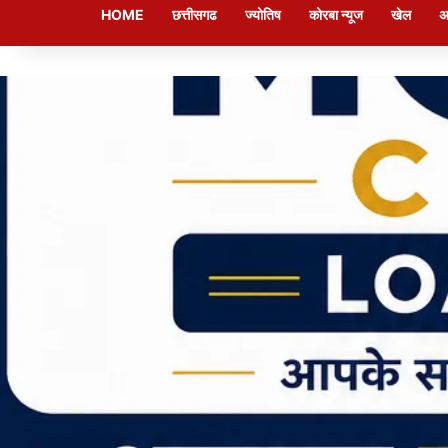
HOME
छत्तीसगढ
ज्योतिष
कोरबा न्यूज
खेल
अ