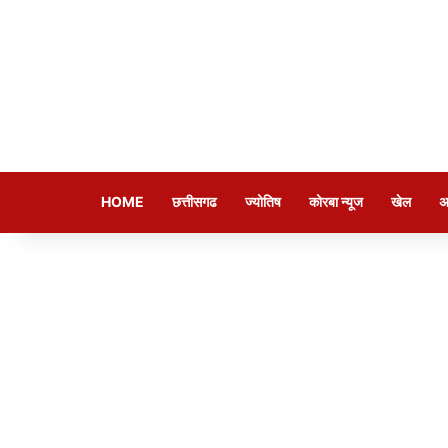
HOME
छत्तीसगढ
ज्योतिष
कोरबा न्यूज
खेल
अ