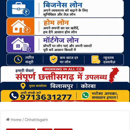
Home
/
Chhattisgarh