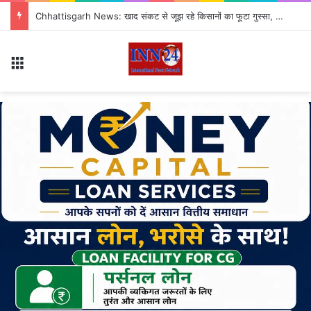
Chhattisgarh News: खाद संकट से जूझ रहे किसानों का फूटा गुस्सा, 35 टन खाद की नीलामी रद्द होने पर सड़क पर उतरे
Menu