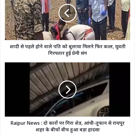
पहले
होने
वाले
पति
को
बुलाया
मिलने
फिर
शादी से पहले होने वाले पति को बुलाया मिलने फिर कत्ल, युवती
कत्ल,
गिरफ्तार हुई प्रेमी संग
युवती
गिरफ्तार
Raipur
हुई
News
प्रेमी
:
संग
दो
कारों
पर
गिरा
शेड,
आंधी-
तूफान
Raipur News : दो कारों पर गिरा शेड, आंधी-तूफान से रायपुर
से
शहर के बीचों बीच हुआ बड़ा हादसा
रायपुर