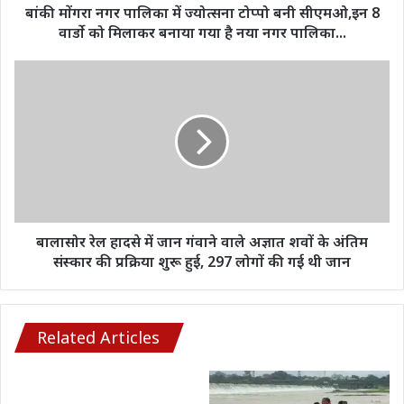
8
बांकी मोंगरा नगर पालिका में ज्योत्सना टोप्पो बनी सीएमओ,इन 8
वार्डो
वार्डो को मिलाकर बनाया गया है नया नगर पालिका...
को
मिलाकर
बालासोर
बनाया
रेल
गया
हादसे
है
में
नया
जान
नगर
गंवाने
पालिका...
वाले
अज्ञात
शवों
के
बालासोर रेल हादसे में जान गंवाने वाले अज्ञात शवों के अंतिम
अंतिम
संस्कार की प्रक्रिया शुरू हुई, 297 लोगों की गई थी जान
संस्कार
की
प्रक्रिया
शुरू
Related Articles
हुई,
297
लोगों