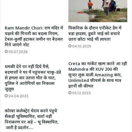
की
गई
थी
जान
Ram Mandir Chori: राम मंदिर में
पिकनिक के दौरान एनीकेट डैम में
चढ़ावे की गिनती का बदला नियम,
बड़ा हादसा, डूबते भाई को बचाने
टेबल-कुर्सी हटाकर जमीन पर बैठकर
उतरा छोटा भाई भी लापता
गिने जाएंगे नोट
04.10.2025
05.07.2026
Creta का मार्केट खत्म करने आ रही
धमकी देने पर नहीं दिये पैसे,
Mahindra की XUV 200 की
बदमाशों ने घर में पहुंचकर चाकू-डंडे
सुन्दर लुक वाली Amazing कार,
से हमला कर उतारा मौत के घाट,
Unlimited फीचर्स के साथ मात्र
पुलिस ने आरोपियों का निकाला
इतनी सी कीमत
जुलूस
05.12.2023
04.04.2023
कोरबा कलेक्ट्रेट घेराव करने पंहुचे
सैकड़ों भूविस्थापित, वार्ता नहीं
निराकरण पर अड़े – भू विस्थापित,
जारी है प्रदर्शन….