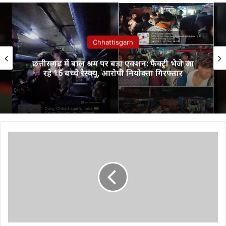
Chhattisgarh
छत्तीसगढ़ में बाल श्रम पर बड़ा एक्शन: फैक्ट्री भेजे जा
रहे 16 बच्चे रेस्क्यू, आरोपी नियोक्ता गिरफ्तार
बांकी
मोंगरा
नगर
पालिका
में
ज्योत्सना
टोप्पो
बनी
सीएमओ,इन