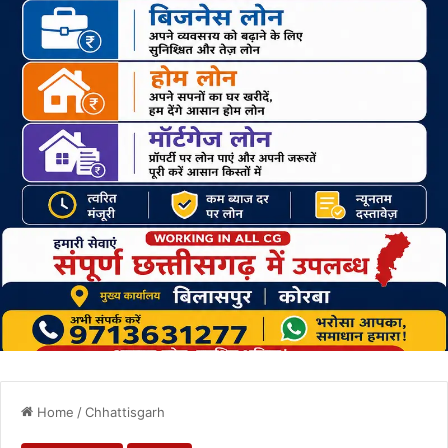
Home
/
Chhattisgarh