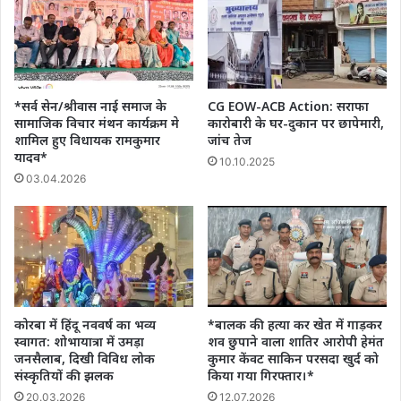
*सर्व सेन/श्रीवास नाई समाज के
CG EOW-ACB Action: सराफा
सामाजिक विचार मंथन कार्यक्रम मे
कारोबारी के घर-दुकान पर छापेमारी,
शामिल हुए विधायक रामकुमार
जांच तेज
यादव*
10.10.2025
03.04.2026
कोरबा में हिंदू नववर्ष का भव्य
*बालक की हत्या कर खेत में गाड़कर
स्वागत: शोभायात्रा में उमड़ा
शव छुपाने वाला शातिर आरोपी हेमंत
जनसैलाब, दिखी विविध लोक
कुमार केंवट साकिन परसदा खुर्द को
संस्कृतियों की झलक
किया गया गिरफ्तार।*
20.03.2026
12.07.2026