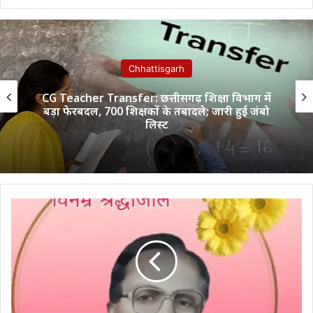
Chhattisgarh
CG Teacher Transfer: छत्तीसगढ़ शिक्षा विभाग में
बड़ा फेरबदल, 700 शिक्षकों के तबादले; जारी हुई जंबो
लिस्ट
अघरिया
समाज
सक्ती
ने
देहदानी
स्व:
रामनारायण
पटेल