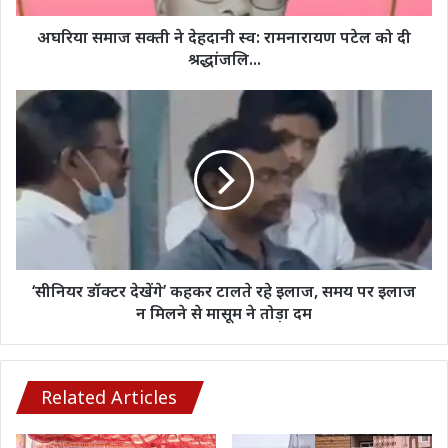
को
दी
अघरिया समाज सक्ती ने देहदानी स्व: रामनारायण पटेल को दी
श्रद्धांजलि...
श्रद्धांजलि...
‘सीनियर
डॉक्टर
देखेंगे’
कहकर
टालते
रहे
इलाज,
समय
पर
इलाज
‘सीनियर डॉक्टर देखेंगे’ कहकर टालते रहे इलाज, समय पर इलाज
न
न मिलने से मासूम ने तोड़ा दम
मिलने
से
मासूम
ने
Related Articles
तोड़ा
दम