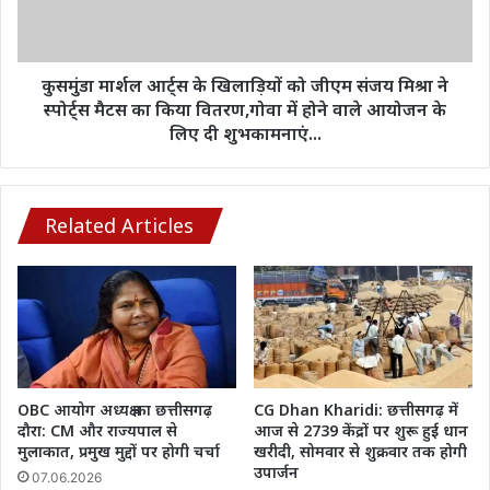
जारी
जीएम
संजय
मिश्रा
ने
कुसमुंडा मार्शल आर्ट्स के खिलाड़ियों को जीएम संजय मिश्रा ने
स्पोर्ट्स
स्पोर्ट्स मैटस का किया वितरण,गोवा में होने वाले आयोजन के
मैटस
लिए दी शुभकामनाएं...
का
किया
वितरण,गोवा
में
Related Articles
होने
वाले
आयोजन
के
लिए
दी
शुभकामनाएं...
OBC आयोग अध्यक्ष का छत्तीसगढ़
CG Dhan Kharidi: छत्तीसगढ़ में
दौरा: CM और राज्यपाल से
आज से 2739 केंद्रों पर शुरू हुई धान
मुलाकात, प्रमुख मुद्दों पर होगी चर्चा
खरीदी, सोमवार से शुक्रवार तक होगी
उपार्जन
07.06.2026