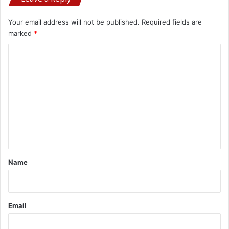
Your email address will not be published.
Required fields are
marked
*
C
o
m
m
e
n
t
*
Name
Email