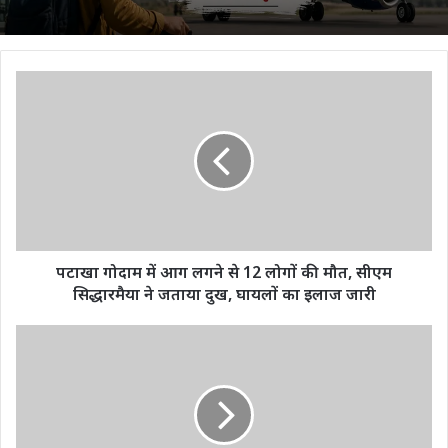
पटाखा
गोदाम
में
आग
लगने
से
12
लोगों
की
मौत,
पटाखा गोदाम में आग लगने से 12 लोगों की मौत, सीएम
सीएम
सिद्धारमैया ने जताया दुख, घायलों का इलाज जारी
सिद्धारमैया
ने
कुसमुंडा
जताया
मार्शल
दुख,
आर्ट्स
घायलों
के
का
खिलाड़ियों
इलाज
को