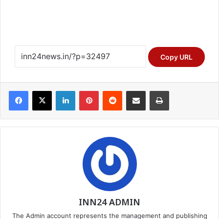
Copy URL
Facebook
X
LinkedIn
Pinterest
Reddit
Share via Email
Print
INN24 ADMIN
The Admin account represents the management and publishing