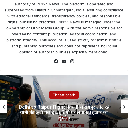
authority of INN24 News. The platform is operated and
supervised from Bilaspur, Chhattisgarh, India, ensuring compliance
with editorial standards, transparency policies, and responsible
digital publishing practices. INN24 News is managed under the
ownership of Orbit Media Group, with the Admin responsible for
overseeing content publication, editorial coordination, and
platform integrity. This account is used strictly for administrative
and publishing purposes and does not represent individual
opinion or authorship unless explicitly mentioned.
Facebook
YouTube
Instagram
Chhattisgarh
Delhi to Raipur Flight: दिल्ली से रायपुर लौट रहे
यात्री की छूटी फ्लाइट, इंडिगो पर लगा 60 हजार का
जुर्माना