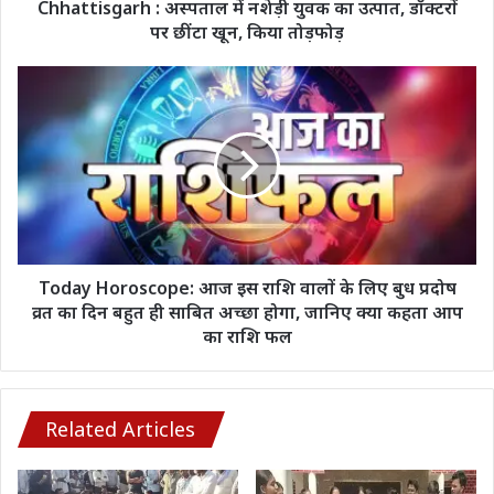
पर
Chhattisgarh : अस्पताल में नशेड़ी युवक का उत्पात, डॉक्टरों
छींटा
पर छींटा खून, किया तोड़फोड़
खून,
किया
Today
तोड़फोड़
Horoscope:
आज
इस
राशि
वालों
के
लिए
बुध
प्रदोष
Today Horoscope: आज इस राशि वालों के लिए बुध प्रदोष
व्रत
व्रत का दिन बहुत ही साबित अच्छा होगा, जानिए क्या कहता आप
का
का राशि फल
दिन
बहुत
ही
साबित
Related Articles
अच्छा
होगा,
जानिए