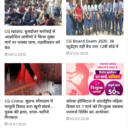
क्या
कहता
आप
का
राशि
CG NEWS: बुलडोजर कार्रवाई से
फल
आक्रोशित ग्रामीणों ने किया मुख्य
CG Board Exam 2025: 36
मार्ग पर चक्का जाम, तहसीलदार को
स्टूडेंट्स नहीं बैठ पाए 12वीं बोर्ड में
घेरा
01.03.2025
09.12.2025
CG Crime: सुलभ शौचालय में
कोरबा हॉस्पिटल में अंतर्राष्ट्रीय महिला
मामूली विवाद बना खूनी संघर्ष…
दिवस पर 7 मार्च को निःशुल्क स्वास्थ्य
युवक की हत्या, चाचा-भतीजे
परामर्श शिविर का आयोजन
गिरफ्तार
05.03.2026
14.07.2025