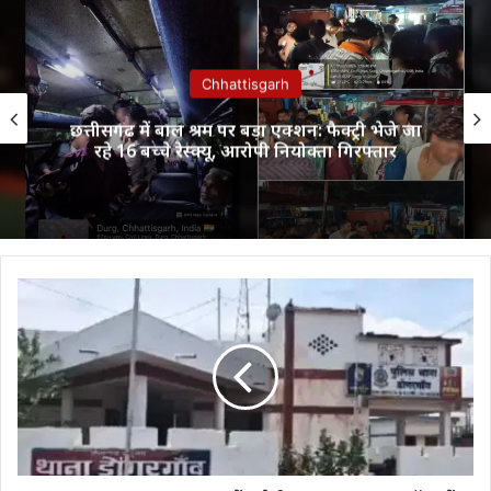
Chhattisgarh
छत्तीसगढ़ में बाल श्रम पर बड़ा एक्शन: फैक्ट्री भेजे जा
रहे 16 बच्चे रेस्क्यू, आरोपी नियोक्ता गिरफ्तार
Chhattisgarh
:
अस्पताल
में
नशेड़ी
युवक
का
उत्पात,
डॉक्टरों