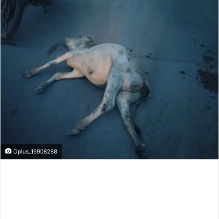
Oplus_16908288