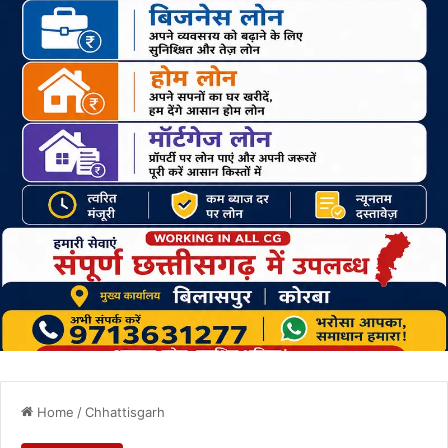
Home
/
Chhattisgarh