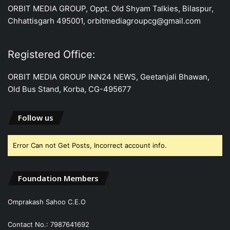
ORBIT MEDIA GROUP, Oppt. Old Shyam Talkies, Bilaspur,
Chhattisgarh 495001, orbitmediagroupcg@gmail.com
Registered Office:
ORBIT MEDIA GROUP INN24 NEWS, Geetanjali Bhawan,
Old Bus Stand, Korba, CG-495677
Follow us
Error Can not Get Posts, Incorrect account info.
Foundation Members
Omprakash Sahoo C.E.O
Contact No.: 7987641692