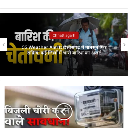
Chhattisgarh
CG Weather Alert: छत्तीसगढ़ में मानसून फिर
सक्रिय, कई जिलों में भारी बारिश का अलर्ट
कोरबा
में
बिजली
चोरी
का
मामला:
कोर्ट