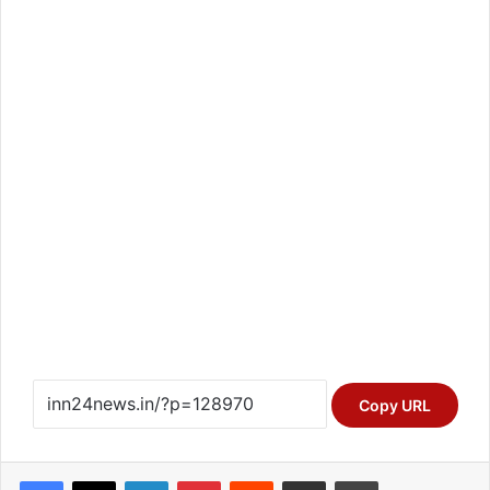
Copy URL
Facebook
X
LinkedIn
Pinterest
Reddit
Share via Email
Print