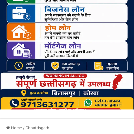
Home
/
Chhattisgarh