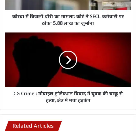
ने
SECL
कर्मचारी
कोरबा में बिजली चोरी का मामला: कोर्ट ने SECL कर्मचारी पर
पर
ठोका 5.88 लाख का जुर्माना
ठोका
5.88
CG
लाख
Crime
का
:
जुर्माना
मोबाइल
ट्रांजेक्शन
विवाद
में
युवक
की
चाकू
CG Crime : मोबाइल ट्रांजेक्शन विवाद में युवक की चाकू से
से
हत्या, क्षेत्र में मचा हड़कंप
हत्या,
क्षेत्र
में
मचा
Related Articles
हड़कंप