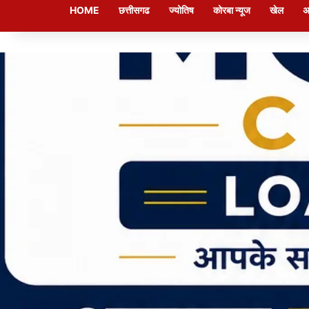
HOME
छत्तीसगढ
ज्योतिष
कोरबा न्यूज
खेल
अ