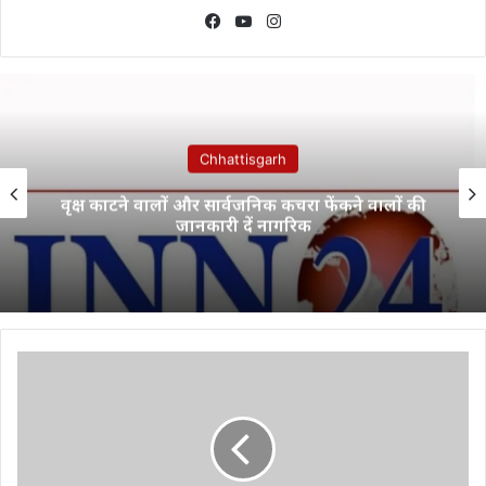
Facebook
YouTube
Instagram
Chhattisgarh
वृक्ष काटने वालों और सार्वजनिक कचरा फेंकने वालों की
जानकारी दें नागरिक
छत्‍तीसगढ़
में
आज
से
थमेंगे
टैक्सियों