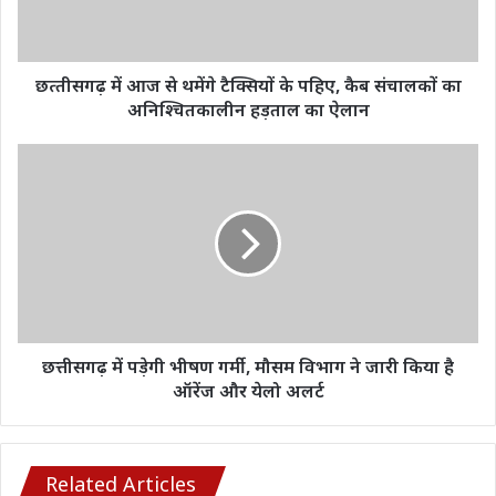
के
पहिए,
कैब
संचालकों
छत्‍तीसगढ़ में आज से थमेंगे टैक्सियों के पहिए, कैब संचालकों का
का
अनिश्चितकालीन हड़ताल का ऐलान
अनिश्चितकालीन
हड़ताल
छत्तीसगढ़
का
में
ऐलान
पड़ेगी
भीषण
गर्मी,
मौसम
विभाग
ने
जारी
किया
छत्तीसगढ़ में पड़ेगी भीषण गर्मी, मौसम विभाग ने जारी किया है
है
ऑरेंज और येलो अलर्ट
ऑरेंज
और
येलो
अलर्ट
Related Articles