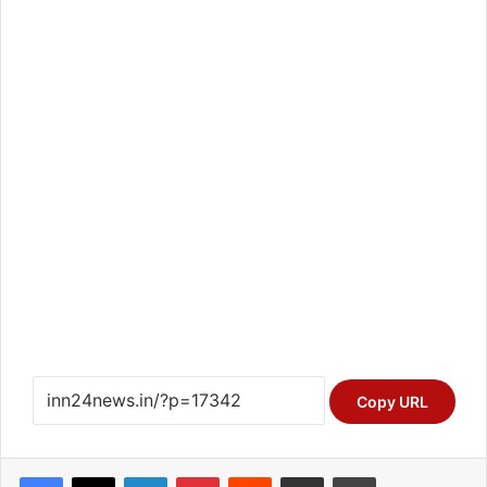
Copy URL
Facebook
X
LinkedIn
Pinterest
Reddit
Share via Email
Print