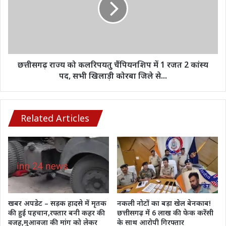
चैंपियनशिप
में
1
रजत
2
कांस्य
छत्तीसगढ़ राज्य को कलरिपयतु चैंपियनशिप में 1 रजत 2 कांस्य
पद,
पद, सभी खिलाड़ी कोरबा जिले से...
सभी
खिलाड़ी
कोरबा
जिले
Related Articles
से...
खबर अपडेट – सड़क हादसे में मृतक
नकली नोटों का बड़ा खेल बेनकाब!
की हुई पहचान,रफ्तार बनी कहर की
छत्तीसगढ़ में 6 लाख की फेक करेंसी
वजह,मुआवजा की मांग को लेकर
के साथ आरोपी गिरफ्तार