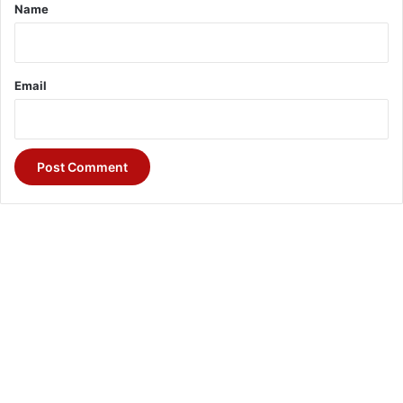
*
Name
Email