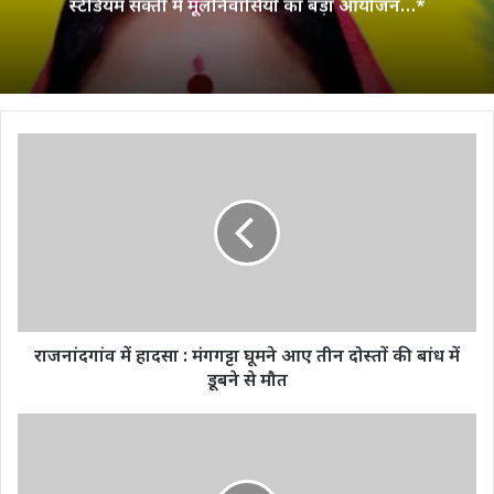
स्टेडियम सक्ती में मूलनिवासियों का बड़ा आयोजन…*
राजनांदगांव
में
हादसा
:
मंगगट्टा
घूमने
आए
तीन
दोस्‍तों
की
राजनांदगांव में हादसा : मंगगट्टा घूमने आए तीन दोस्‍तों की बांध में
बांध
डूबने से मौत
में
डूबने
छत्तीसगढ़
से
राज्य
मौत
को
कलरिपयतु