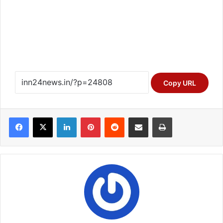
Copy URL
Facebook
X
LinkedIn
Pinterest
Reddit
Share via Email
Print