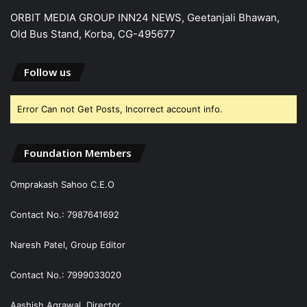
ORBIT MEDIA GROUP INN24 NEWS, Geetanjali Bhawan,
Old Bus Stand, Korba, CG-495677
Follow us
Error Can not Get Posts, Incorrect account info.
Foundation Members
Omprakash Sahoo C.E.O
Contact No.: 7987641692
Naresh Patel, Group Editor
Contact No.: 7999033020
Aashish Agrawal, Director