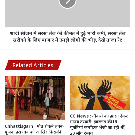
तेल
की
कीमत
में
हुई
भारी
शादी सीजन में सरसों तेल की कीमत में हुई भारी कमी, सरसों तेल
कमी,
खरीदने के लिए बाजार में उमड़ी लोगों की भीड़, देखें ताजा रेट
सरसों
तेल
खरीदने
के
Related Articles
लिए
बाजार
में
उमड़ी
लोगों
की
भीड़,
देखें
CG News : नौकरी का झांसा देकर
ताजा
मानव तस्करी! झारखंड की 16
Chhattisgarh : मौत रोकने हवन-
युवतियां कर्नाटक भेजी जा रही थीं,
रेट
पूजन, इस गांव को आखिर किसकी
20 लोग रेस्क्यू