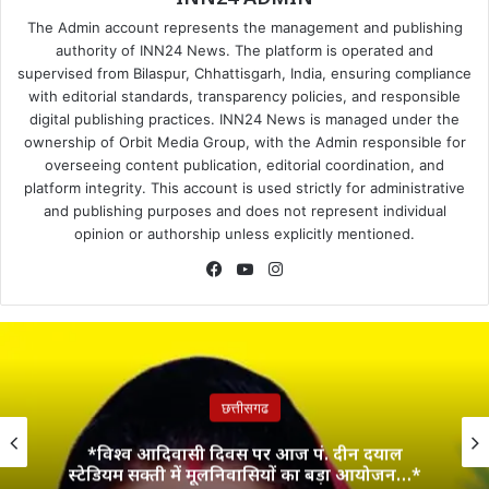
The Admin account represents the management and publishing
authority of INN24 News. The platform is operated and
supervised from Bilaspur, Chhattisgarh, India, ensuring compliance
with editorial standards, transparency policies, and responsible
digital publishing practices. INN24 News is managed under the
ownership of Orbit Media Group, with the Admin responsible for
overseeing content publication, editorial coordination, and
platform integrity. This account is used strictly for administrative
and publishing purposes and does not represent individual
opinion or authorship unless explicitly mentioned.
Facebook
YouTube
Instagram
छत्तीसगढ
*विश्व आदिवासी दिवस पर आज पं. दीन दयाल
स्टेडियम सक्ती में मूलनिवासियों का बड़ा आयोजन…*