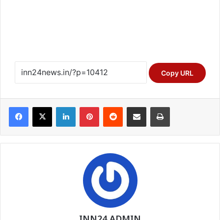
Copy URL
Facebook
X
LinkedIn
Pinterest
Reddit
Share via Email
Print
INN24 ADMIN