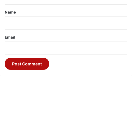
t
*
Name
Email