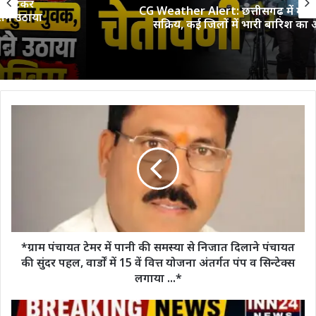
CG Weather Alert: छत्तीसगढ़ में मानसून फिर
सक्रिय, कई जिलों में भारी बारिश का अलर्ट
*ग्राम
पंचायत
टेमर
में
पानी
की
समस्या
से
निजात
दिलाने
*ग्राम पंचायत टेमर में पानी की समस्या से निजात दिलाने पंचायत
पंचायत
की सुंदर पहल, वार्डों में 15 वें वित्त योजना अंतर्गत पंप व सिन्टेक्स
की
लगाया ...*
सुंदर
पहल,
ब्रेकिंग