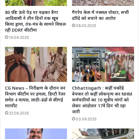
80 फीट ऊंचे पेड़ पर चढ़कर बैगा
गैंगरेप केस में नक्सल पोस्टर, सभी
आदिवासी ने तीन दिनों तक खूब
दरिंदे को बचाने का आरोप
किया ड्रामा, तंत्र-मंत्र के सामने विफल
08.05.2025
रही DDRF की टीम!
19.04.2025
CG News – निरीक्षण के दौरान वन
Chhattisgarh : कहीं पकौड़े
विभाग की टीम पर हमला, डिप्टी रेंजर
बेचकर तो कहीं लोकनृत्य कर NHM
समेत 4 घायल, लाठी-डंडों से की गई
कर्मचारियों का 10 सूत्रीय मांगों को
मारपीट
लेकर आंदोलन 17वें दिन भी रहा
जारी
22.06.2025
03.09.2025