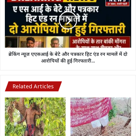
वार्डों
न्यूज
में
एएसआई
15
के
वें
बेटे
वित्त
और
योजना
पत्रकार
अंतर्गत
हिट
पंप
एंड
व
रन
ब्रेकिंग न्यूज एएसआई के बेटे और पत्रकार हिट एंड रन मामलें में दो
सिन्टेक्स
मामलें
आरोपियों की हुई गिरफ्तारी...
लगाया
में
...*
दो
आरोपियों
की
Related Articles
हुई
गिरफ्तारी...