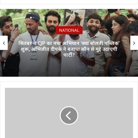
NATIONAL
सितंबर से CJP का नया अभियान ‘क्या बोलती पब्लिक’
शुरू, अभिजीत दीपके ने बताया कौन से मुद्दे उठाएगी
पार्टी?
नारायणपुर
पुलिस
ने
किया
नक्सली
कैंप
ध्वस्त
,दो