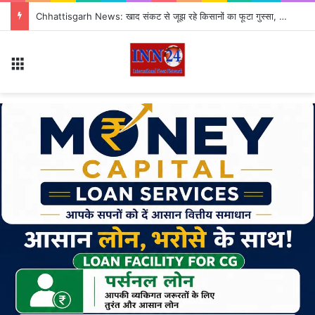
Chhattisgarh News: खाद संकट से जूझ रहे किसानों का फूटा गुस्सा, 35 टन खाद की नीलामी रद्द होने पर सड़क पर उतरे
Menu