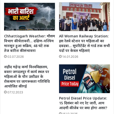
पुरस्कार
Chhattisgarh Weather: मौसम
All Woman Railway Station:
विभाग की चेतावनी… दक्षिण-पश्चिम
इस रेलवे स्टेशन पर महिलाओं का
मानसून हुआ सक्रिय, 48 घंटे तक
दबदबा… सुपरिटेंडेंट से गार्ड तक सभी
तेज बारिश की संभावना
पदों पर केवल महिलाएं
02.07.2026
14.01.2026
शहीद महेन्द्र कर्मा विश्वविद्यालय,
बस्तर जगदलपुर में कार्य स्थल पर
महिलाओं के यौन उत्पीडऩ के
रोकथाम पर जागरूकता गतिविधि
आयोजित की गई
07.12.2023
Petrol Diesel Price Update:
15 दिसंबर को नए रेट जारी, आम
आदमी की जेब पर क्या होगा असर?
15.12.2025