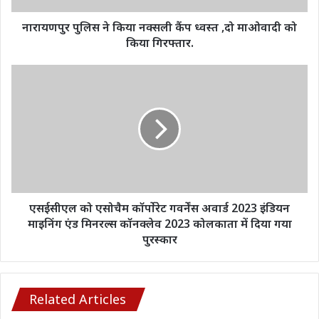
माओवादी
को
नारायणपुर पुलिस ने किया नक्सली कैंप ध्वस्त ,दो माओवादी को
किया
किया गिरफ्तार.
गिरफ्तार.
एसईसीएल
को
एसोचैम
कॉर्पोरेट
गवर्नेंस
अवार्ड
2023
इंडियन
माइनिंग
एंड
एसईसीएल को एसोचैम कॉर्पोरेट गवर्नेंस अवार्ड 2023 इंडियन
मिनरल्स
माइनिंग एंड मिनरल्स कॉनक्लेव 2023 कोलकाता में दिया गया
कॉनक्लेव
पुरस्कार
2023
कोलकाता
में
दिया
Related Articles
गया