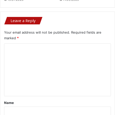
Leave a Reply
Your email address will not be published.
Required fields are
marked
*
C
o
m
m
e
n
t
*
Name