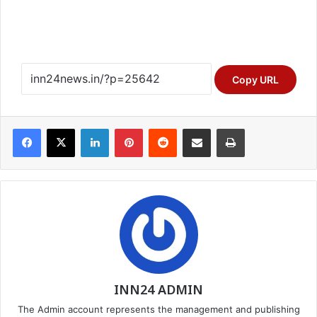
Copy URL
Facebook
X
LinkedIn
Pinterest
Reddit
Share via Email
Print
INN24 ADMIN
The Admin account represents the management and publishing