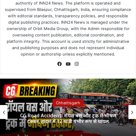
authority of INN24 News. The platform is operated and
supervised from Bilaspur, Chhattisgarh, India, ensuring compliance
with editorial standards, transparency policies, and responsible
digital publishing practices. INN24 News is managed under the
ownership of Orbit Media Group, with the Admin responsible for
overseeing content publication, editorial coordination, and
platform integrity. This account is used strictly for administrative
and publishing purposes and does not represent individual
opinion or authorship unless explicitly mentioned.
Facebook
YouTube
Instagram
Chhattisgarh
CG Road Accident: रॉयल बस और ट्रक में भीषण
टक्कर, हादसे में 12 यात्री गंभीर रूप से घायल