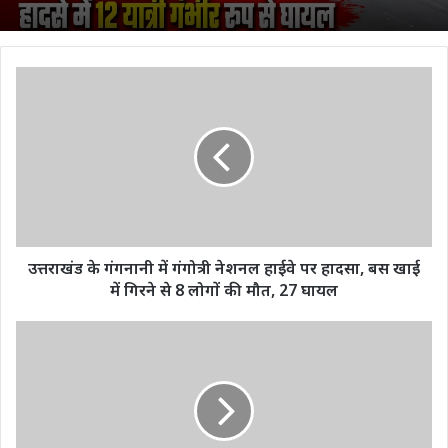
उत्तराखंड
के
गंगनानी
में
गंगोत्री
नेशनल
हाईवे
पर
हादसा,
बस
उत्तराखंड के गंगनानी में गंगोत्री नेशनल हाईवे पर हादसा, बस खाई
खाई
में गिरने से 8 लोगों की मौत, 27 घायल
में
गिरने
छत्तीसगढ़
से
में
8
90
लोगों
विधानसभा
की
क्षेत्र
मौत,
की