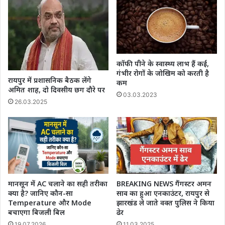
कॉफी पीने के स्वास्थ्य लाभ हैं कई,
गंभीर रोगों के जोखिम को करती है
रायपुर में प्रशासनिक बैठक लेंगे
कम
अमित शाह, दो दिवसीय छग दौरे पर
03.03.2023
26.03.2025
मानसून में AC चलाने का सही तरीका
BREAKING NEWS गैंगस्टर अमन
क्या है? जानिए कौन-सा
साव का हुआ एनकाउंटर, रायपुर से
Temperature और Mode
झारखंड ले जाते वक्त पुलिस ने किया
बचाएगा बिजली बिल
ढेर
19.07.2026
11.03.2025