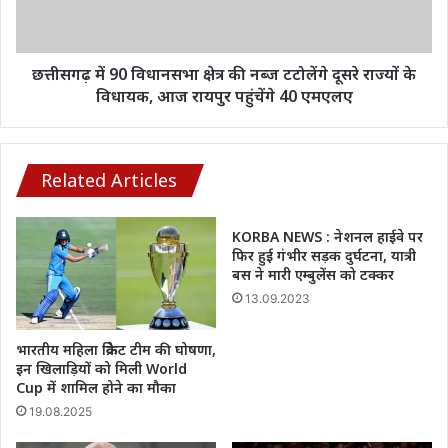
27
नब्ज
घायल
टटोलेंगे
दूसरे
राज्यों
छत्तीसगढ़ में 90 विधानसभा क्षेत्र की नब्ज टटोलेंगे दूसरे राज्यों के
के
विधायक, आज रायपुर पहुंचेंगे 40 एमएलए
विधायक,
आज
रायपुर
पहुंचेंगे
Related Articles
40
एमएलए
KORBA NEWS : नेशनल हाईवे पर
फिर हुई गंभीर सड़क दुर्घटना, यात्री
बस ने मारी एम्बुलेंस को टक्कर
13.09.2023
भारतीय महिला क्रिकेट टीम की घोषणा,
इन खिलाड़ियों को मिली World
Cup में शामिल होने का मौका
19.08.2025