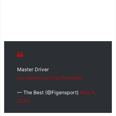
Master Driver
pic.twitter.com/txcSzvNUeV
— The Best (@Figensport)
May 8,
2023