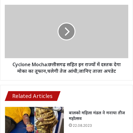
मिलेगी
वैलिडिटी,
Cyclone
Jio-
Mocha:छत्तीसगढ़
Airtel
सहित
की
इन
बढ़ी
राज्यों
परेशानी
में
दस्तक
देगा
मोका
का
Cyclone Mocha:छत्तीसगढ़ सहित इन राज्यों में दस्तक देगा
तूफान,चलेगी
मोका का तूफान,चलेगी तेज आंधी,जानिए ताजा अपडेट
तेज
आंधी,जानिए
ताजा
अपडेट
Related Articles
बालको महिला मंडल ने मनाया तीज
महोत्सव
22.08.2023