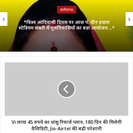
छत्तीसगढ
*विश्व आदिवासी दिवस पर आज पं. दीन दयाल
स्टेडियम सक्ती में मूलनिवासियों का बड़ा आयोजन…*
Vi
लाया
45
रुपये
का
धांसू
रिचार्ज
प्लान,
180
दिन
Vi लाया 45 रुपये का धांसू रिचार्ज प्लान, 180 दिन की मिलेगी
की
वैलिडिटी, Jio-Airtel की बढ़ी परेशानी