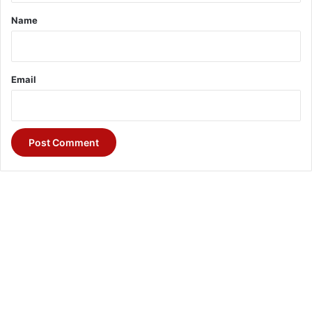
*
Name
Email