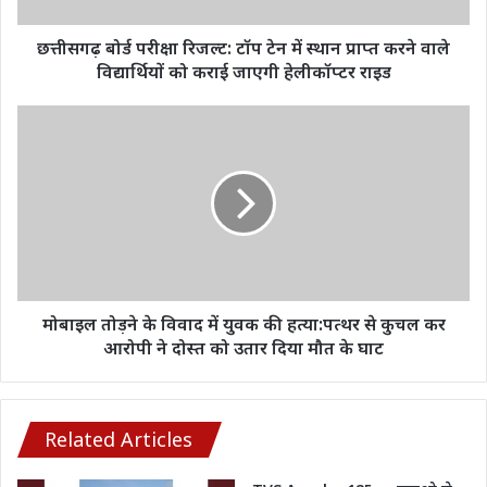
प्राप्त
करने
छत्तीसगढ़ बोर्ड परीक्षा रिजल्ट: टॉप टेन में स्थान प्राप्त करने वाले
वाले
विद्यार्थियों को कराई जाएगी हेलीकॉप्टर राइड
विद्यार्थियों
को
मोबाइल
कराई
तोड़ने
जाएगी
के
हेलीकॉप्टर
विवाद
राइड
में
युवक
की
हत्या:पत्थर
से
कुचल
मोबाइल तोड़ने के विवाद में युवक की हत्या:पत्थर से कुचल कर
कर
आरोपी ने दोस्त को उतार दिया मौत के घाट
आरोपी
ने
दोस्त
को
Related Articles
उतार
दिया