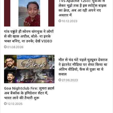
TVS Apache 125cc: युवाओ से
मौत
लेकर भूढ़ो तक है इस स्पोर्ट्स बाइक
के
का क्रेज़, अब आ रही अपने नए
घाट
अवतार में
10.12.2023
गांव पहुंचते ही सोनम वांगचुक ने लोगों
से की खास अपील, बोले- ना इनके
भक्त बनिए, ना उनके; देखें VIDEO
01.08.2026
मौत से चंद घंटे पहले यूट्यूबर देवराज
ने इंटरनेट मीडिया पर शेयर किया था
अंतिम वीडियो, फैंस से पूछा था ये
सवाल
27.06.2023
Goa Nightclub Fire: लूथरा ब्रदर्स
अब बैंकॉक के इमिग्रेशन सेंटर में,
भारत लाने की तैयारी शुरू
12.12.2025