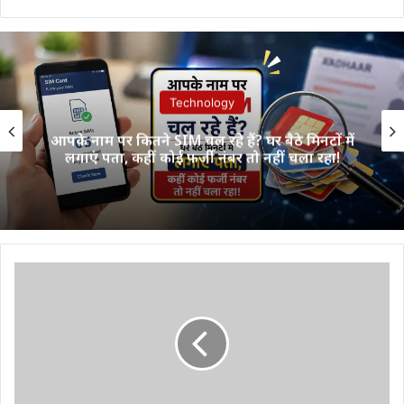
Technology
आपके नाम पर कितने SIM चल रहे हैं? घर बैठे मिनटों में
लगाएं पता, कहीं कोई फर्जी नंबर तो नहीं चला रहा!
छत्तीसगढ़
बोर्ड
परीक्षा
रिजल्ट:
टॉप
टेन
में
स्थान