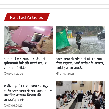
हुईं
कोरोना
संक्रमित,
मचा
Related Articles
हड़कंप
थाने में रिश्वत कांड – वीडियो में
छत्‍तीसगढ़ के मौसम में दो दिन बाद
पुलिसकर्मी पैसे लेते पकड़े गए, SI
फिर बदलाव, भारी बारिश के आसार,
समेत दो निलंबित
जानिए ताजा अपडेट
09.04.2026
21.07.2023
छत्तीसगढ़ में IT का छापा : रायपुर
सहित छत्‍तीसगढ़ के कई शहरों में एक
बार फिर आयकर विभाग की
ताबड़तोड़ छापेमारी
07.06.2023