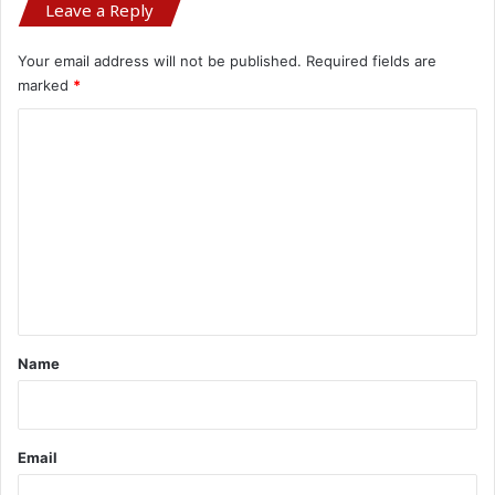
Leave a Reply
Your email address will not be published.
Required fields are
marked
*
C
o
m
m
e
n
t
*
Name
Email