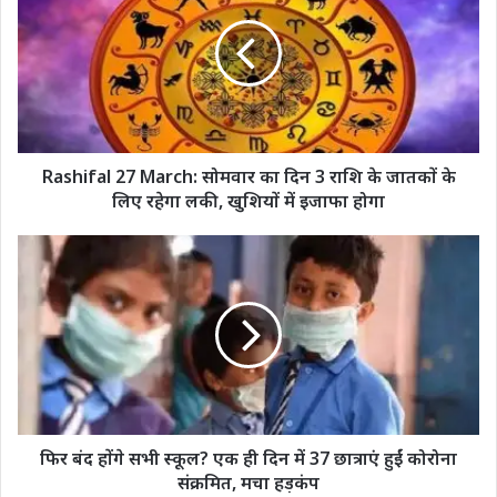
March:
सोमवार
का
दिन
3
राशि
के
जातकों
Rashifal 27 March: सोमवार का दिन 3 राशि के जातकों के
के
लिए रहेगा लकी, खुशियों में इजाफा होगा
लिए
रहेगा
फिर
लकी,
बंद
खुशियों
होंगे
में
सभी
इजाफा
स्कूल?
होगा
एक
ही
दिन
में
37
फिर बंद होंगे सभी स्कूल? एक ही दिन में 37 छात्राएं हुईं कोरोना
छात्राएं
संक्रमित, मचा हड़कंप