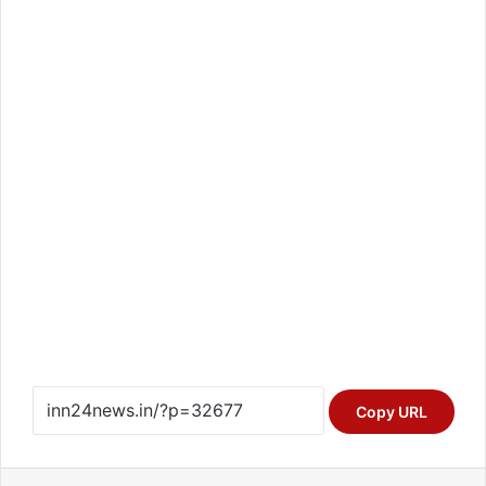
Copy URL
Facebook
X
LinkedIn
Pinterest
Reddit
Share via Email
Print