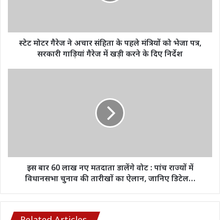
के
पहले
मंत्रियों
को
स्टेट मोटर गैरेज ने अचार संहिता के पहले मंत्रियों को भेजा पत्र,
भेजा
सरकारी गाड़ियां गैरेज में खड़ी करने के दिए निर्देश
पत्र,
सरकारी
इस
गाड़ियां
बार
गैरेज
60
में
लाख
खड़ी
नए
करने
मतदाता
के
डालेंगे
दिए
वोट
निर्देश
:
पांच
इस बार 60 लाख नए मतदाता डालेंगे वोट : पांच राज्यों में
राज्यों
विधानसभा चुनाव की तारीखों का ऐलान, जानिए डिटेल…
में
विधानसभा
चुनाव
की
Related Articles