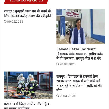
तारीखों
का
रायपुर : कुम्हारी जलाशय के कार्य के
ऐलान,
लिए 20.44 करोड़ रूपए की स्वीकृति
जानिए
09.05.2023
डिटेल…
Baloda Bazar Incident:
विधायक देवेंद्र यादव को सुप्रीम कोर्ट
ने दी जमानत, रायपुर जेल में है बंद
20.02.2025
रायपुर : डिवाइडर से टकराई तेज
रफ्तार कार, सड़क में लगे खंभे को
तोड़ते हुई बीच रोड में पलटी, दो की
मौत
21.04.2023
BALCO में जिला स्तरीय मॉक ड्रिल
का सफल आयोजन