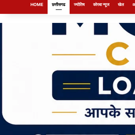
HOME
छत्तीसगढ
ज्योतिष
कोरबा न्यूज
खेल
अ