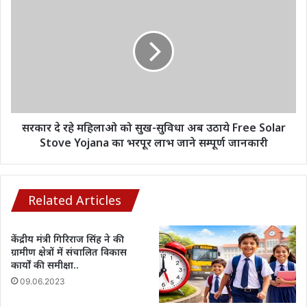
दे
रहे
महिलाओ
को
सुख-
सुविधा
अब
उठाये
Free
सरकार दे रहे महिलाओ को सुख-सुविधा अब उठाये Free Solar
Solar
Stove Yojana का भरपूर लाभ जाने सम्पूर्ण जानकारी
Stove
Yojana
का
भरपूर
Related Articles
लाभ
जाने
केंद्रीय मंत्री गिरिराज सिंह ने की
सम्पूर्ण
ग्रामीण क्षेत्रों में संचालित विकास
जानकारी
कार्यों की समीक्षा..
09.06.2023