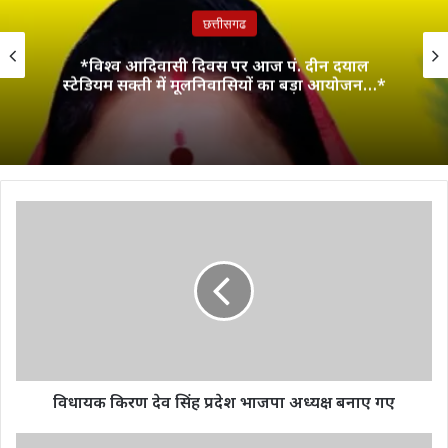
छत्तीसगढ
*विश्व आदिवासी दिवस पर आज पं. दीन दयाल
स्टेडियम सक्ती में मूलनिवासियों का बड़ा आयोजन…*
विधायक
किरण
देव
सिंह
प्रदेश
भाजपा
अध्यक्ष
बनाए
गए
विधायक किरण देव सिंह प्रदेश भाजपा अध्यक्ष बनाए गए
सरकार