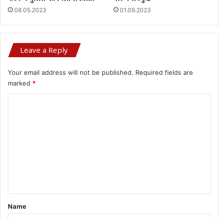
08.05.2023
01.09.2023
Leave a Reply
Your email address will not be published.
Required fields are
marked
*
C
o
m
m
e
n
t
*
Name