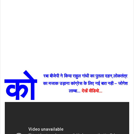
को
रबा बीजेपी ने किया राहुल गांधी का पुतला दहन,लोकतंत्र
का मजाक उड़ाना कांग्रेस के लिए नई बात नही – जोगेश
लाम्बा…
देखें वीडियो…