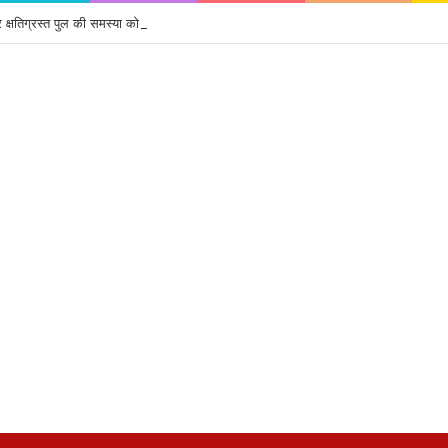
क्षतिग्रस्त पुल की समस्या को लेकर जोहार छत्तीसगढ़ पार्टी का उग्र चक्का जाम, 4 घंटे तक थमा