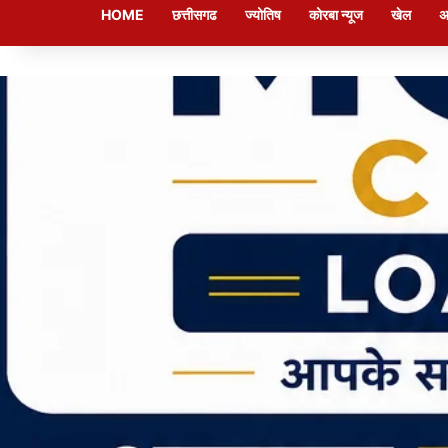
HOME
छत्तीसगढ
ज्योतिष
कोरबा न्यूज
खेल
अ