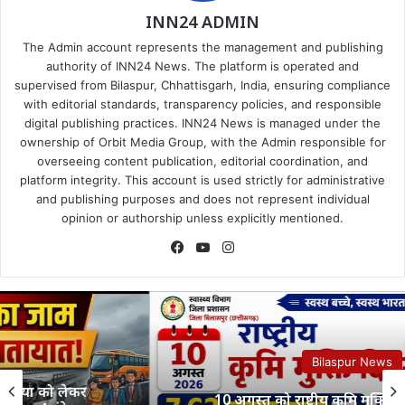
INN24 ADMIN
The Admin account represents the management and publishing
authority of INN24 News. The platform is operated and
supervised from Bilaspur, Chhattisgarh, India, ensuring compliance
with editorial standards, transparency policies, and responsible
digital publishing practices. INN24 News is managed under the
ownership of Orbit Media Group, with the Admin responsible for
overseeing content publication, editorial coordination, and
platform integrity. This account is used strictly for administrative
and publishing purposes and does not represent individual
opinion or authorship unless explicitly mentioned.
Facebook
YouTube
Instagram
Bilaspur News
10 अगस्त को राष्ट्रीय कृमि मुक्ति दिवस 7.63 लाख