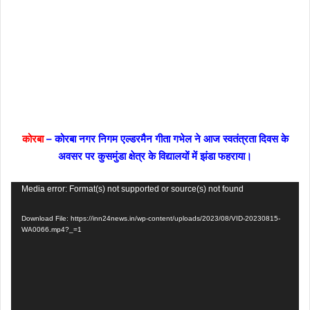
कोरबा
– कोरबा नगर निगम एल्डरमैन गीता गभेल ने आज स्वतंत्रता दिवस के
अवसर पर कुसमुंडा क्षेत्र के विद्यालयों में झंडा फहराया।
Video
Media error: Format(s) not supported or source(s) not found
Player
Download File: https://inn24news.in/wp-content/uploads/2023/08/VID-20230815-
WA0066.mp4?_=1