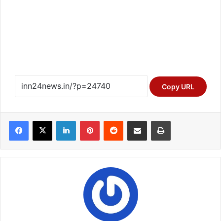
Copy URL
Facebook
X
LinkedIn
Pinterest
Reddit
Share via Email
Print