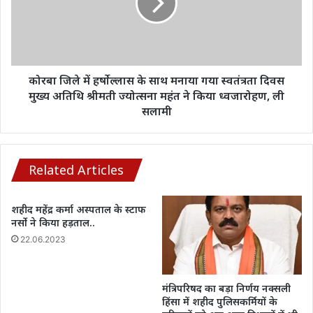
के
साथ
मनाया
गया
स्वतंत्रता
दिवस
कोरबा जिले में हर्षाेल्लास के साथ मनाया गया स्वतंत्रता दिवस
मुख्य
मुख्य अतिथि श्रीमती ज्योत्सना महंत ने किया ध्वजारोहण, ली
अतिथि
सलामी
श्रीमती
ज्योत्सना
महंत
ने
Related Articles
किया
ध्वजारोहण,
शहीद महेंद्र कर्मा अस्पताल के स्टाफ
ली
नर्सो ने किया हड़ताल..
सलामी
22.06.2023
मंत्रिपरिषद का बड़ा निर्णय नक्सली
हिंसा में शहीद पुलिसकर्मियों के