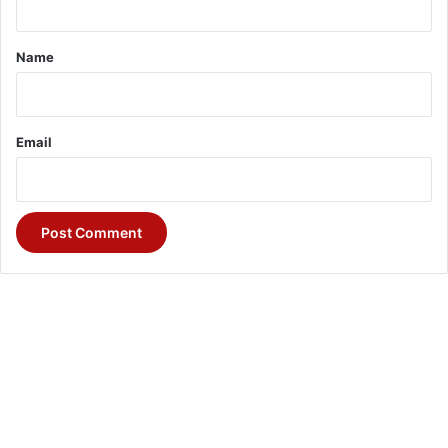
t
*
Name
Email