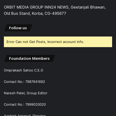
ORBIT MEDIA GROUP INN24 NEWS, Geetanjali Bhawan,
Old Bus Stand, Korba, CG-495677
Follow us
Error Can not Get Posts, Incorrect account info.
Foundation Members
Omprakash Sahoo C.E.O
Contact No.: 7987641692
Naresh Patel, Group Editor
Contact No.: 7999033020
Aashish Agrawal, Director