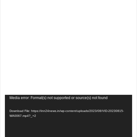
Video
Media error: Format(s) not supported or source(s) not found
Player
Download File: https://inn24news.in/wp-content/uploads/2023/08/VID-20230815-
WA0067.mp4?_=2