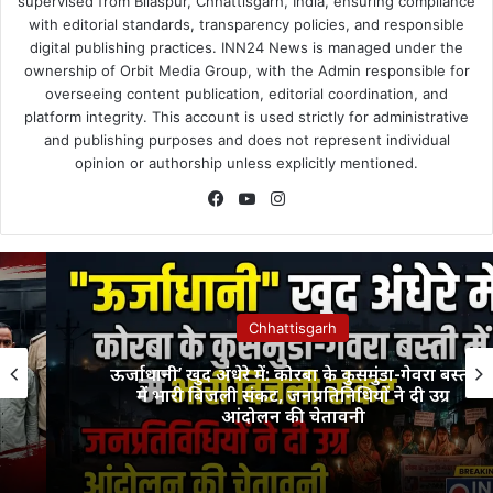
supervised from Bilaspur, Chhattisgarh, India, ensuring compliance
with editorial standards, transparency policies, and responsible
digital publishing practices. INN24 News is managed under the
ownership of Orbit Media Group, with the Admin responsible for
overseeing content publication, editorial coordination, and
platform integrity. This account is used strictly for administrative
and publishing purposes and does not represent individual
opinion or authorship unless explicitly mentioned.
Facebook
YouTube
Instagram
Chhattisgarh
ऊर्जाधानी’ खुद अंधेरे में: कोरबा के कुसमुंडा-गेवरा बस्ती
में भारी बिजली संकट, जनप्रतिनिधियों ने दी उग्र
आंदोलन की चेतावनी