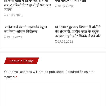
तो कभी खेतों में ही घेर लेते हैं हाथी
गया बाघ,लोगों में दहशत
अब 20 किलोमीटर दूर से ही पता चल
01.07.2026
जाएगी
29.03.2023
कलेक्टर ने स्वामी आत्मानंद स्कूल
KORBA : पुरातत्व विभाग में चोरों ने
का किया औचक निरीक्षण
की सेंधमारी, प्राचीन काल के बंदूकें,
तलवार, गहने और सिक्के ले उड़े चोर
19.07.2023
27.06.2023
Leave a Reply
Your email address will not be published.
Required fields are
marked
*
C
o
m