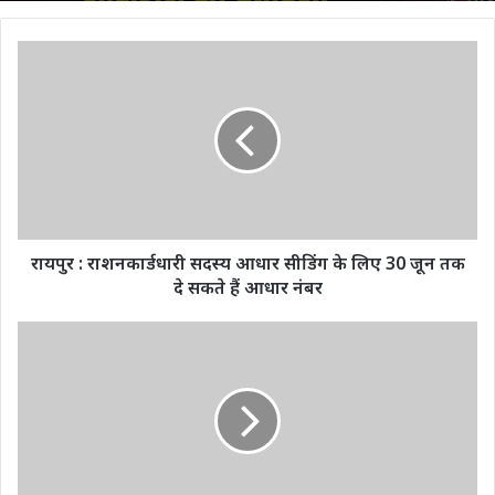
रायपुर
:
राशनकार्डधारी
सदस्य
आधार
सीडिंग
के
लिए
30
जून
रायपुर : राशनकार्डधारी सदस्य आधार सीडिंग के लिए 30 जून तक
तक
दे सकते हैं आधार नंबर
दे
सकते
12
हैं
किलो
आधार
गांजा
नंबर
सहित
तस्कर
गिरफ्तार
टी
.आई