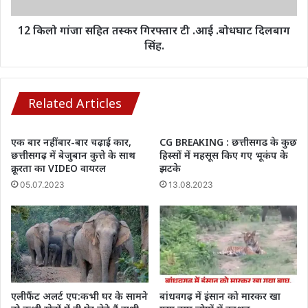
.बोधघाट
दिलबाग
12 किलो गांजा सहित तस्कर गिरफ्तार टी .आई .बोधघाट दिलबाग
सिंह.
सिंह.
Related Articles
एक बार नहीं बार-बार चढ़ाई कार,
CG BREAKING : छत्तीसगढ के कुछ
छत्तीसगढ़ में बेजुबान कुत्ते के साथ
हिस्सों में महसूस किए गए भूकंप के
क्रूरता का VIDEO वायरल
झटके
05.07.2023
13.08.2023
एलीफैंट अलर्ट एप:कभी घर के सामने
बांधवगढ़ में इंसान को मारकर खा