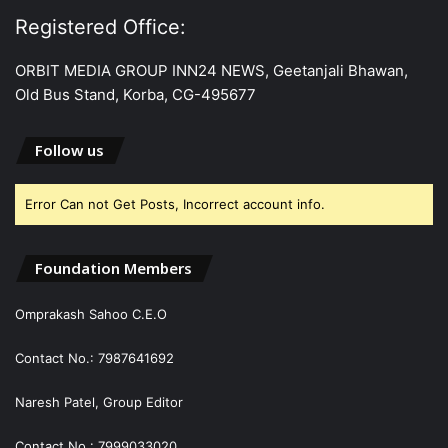
Registered Office:
ORBIT MEDIA GROUP INN24 NEWS, Geetanjali Bhawan,
Old Bus Stand, Korba, CG-495677
Follow us
Error Can not Get Posts, Incorrect account info.
Foundation Members
Omprakash Sahoo C.E.O
Contact No.: 7987641692
Naresh Patel, Group Editor
Contact No.: 7999033020