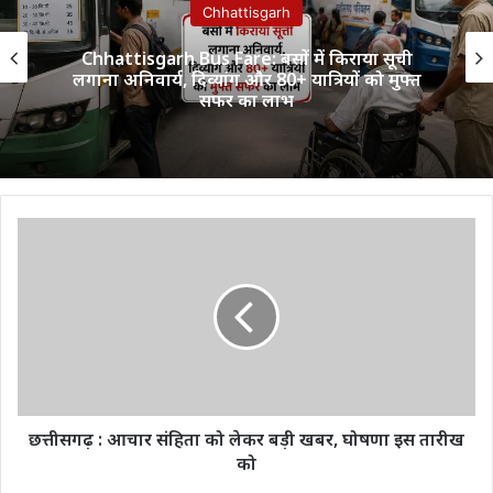
Chhattisgarh
Chhattisgarh Bus Fare: बसों में किराया सूची
लगाना अनिवार्य, दिव्यांग और 80+ यात्रियों को मुफ्त
सफर का लाभ
छत्तीसगढ़
:
आचार
संहिता
को
लेकर
बड़ी
खबर,
घोषणा
इस
छत्तीसगढ़ : आचार संहिता को लेकर बड़ी खबर, घोषणा इस तारीख
तारीख
को
को