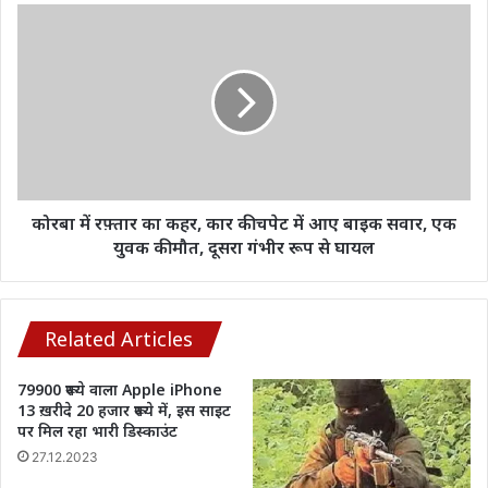
कोरबा
में
रफ़्तार
का
कहर,
कार
की
चपेट
में
आए
कोरबा में रफ़्तार का कहर, कार की चपेट में आए बाइक सवार, एक
बाइक
युवक की मौत, दूसरा गंभीर रूप से घायल
सवार,
एक
युवक
की
Related Articles
मौत,
दूसरा
79900 रूपये वाला Apple iPhone
गंभीर
13 ख़रीदे 20 हजार रूपये में, इस साइट
रूप
पर मिल रहा भारी डिस्काउंट
से
27.12.2023
घायल