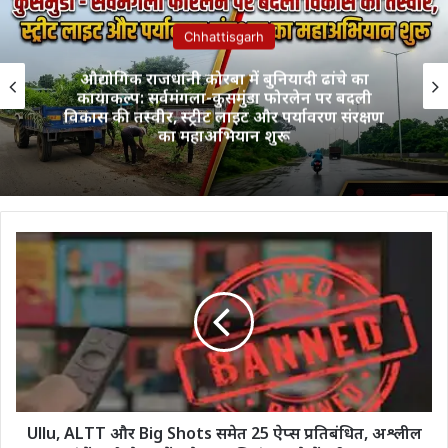
Chhattisgarh
औद्योगिक राजधानी कोरबा में बुनियादी ढांचे का
कायाकल्प: सर्वमंगला-कुसमुंडा फोरलेन पर बदली
विकास की तस्वीर, स्ट्रीट लाइट और पर्यावरण संरक्षण
का महाअभियान शुरू
Ullu,
ALTT
और
Big
Shots
समेत
25
ऐप्स
प्रतिबंधित,
अश्लील
Ullu, ALTT और Big Shots समेत 25 ऐप्स प्रतिबंधित, अश्लील