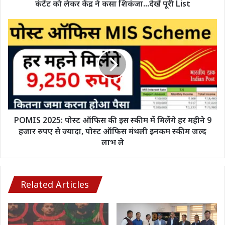
कंटेंट
कंटेंट को लेकर केंद्र ने कसा शिकंजा...देखें पूरी List
को
लेकर
POMIS
केंद्र
2025:
ने
पोस्ट
कसा
ऑफिस
शिकंजा...देखें
की
पूरी
इस
List
स्कीम
में
मिलेंगे
हर
POMIS 2025: पोस्ट ऑफिस की इस स्कीम में मिलेंगे हर महीने 9
महीने
हजार रुपए से ज्यादा, पोस्ट ऑफिस मंथली इनकम स्कीम जल्द
9
लाभ ले
हजार
रुपए
से
ज्यादा,
Related Articles
पोस्ट
ऑफिस
मंथली
इनकम