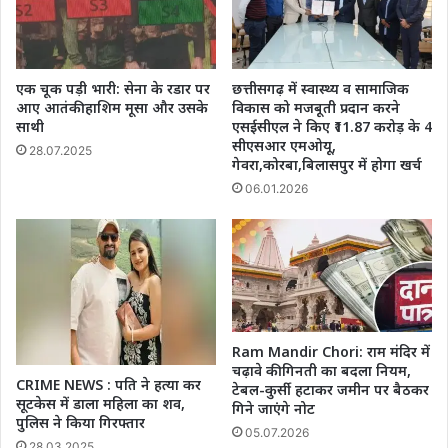
स्कीम
जल्द
लाभ
ले
एक चूक पड़ी भारी: सेना के रडार पर
छत्तीसगढ़ में स्वास्थ्य व सामाजिक
आए आतंकी हाशिम मूसा और उसके
विकास को मजबूती प्रदान करने
साथी
एसईसीएल ने किए ₹11.87 करोड़ के 4
सीएसआर एमओयू,
28.07.2025
गेवरा,कोरबा,बिलासपुर में होगा खर्च
06.01.2026
Ram Mandir Chori: राम मंदिर में
चढ़ावे की गिनती का बदला नियम,
CRIME NEWS : पति ने हत्या कर
टेबल-कुर्सी हटाकर जमीन पर बैठकर
सूटकेस में डाला महिला का शव,
गिने जाएंगे नोट
पुलिस ने किया गिरफ्तार
05.07.2026
28.03.2025