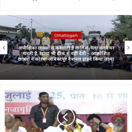
Chhattisgarh
अधीक्षिका छात्राओं से करवाती है मालिश, मना करने पर
मारती है, खाना भी ठीक से नहीं देती – आक्रोशित
छात्राओं ने कोरबा अंबिकापुर नेशनल हाइवे किया जाम।
CG
News:
सीएम
साय
का
बड़ा
ऐलान,