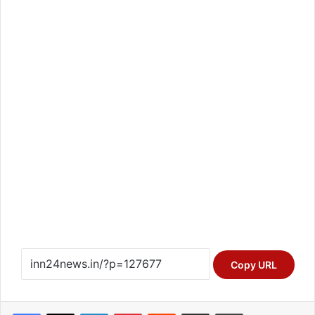
Copy URL
Facebook
X
LinkedIn
Pinterest
Reddit
Share via Email
Print