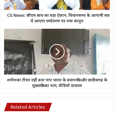
विधानसभा
के
आगामी
CG News: सीएम साय का बड़ा ऐलान, विधानसभा के आगामी सत्र
सत्र
में आएगा धर्मांतरण पर नया कानून
में
आएगा
शर्मनाक!
धर्मांतरण
टीचर
पर
नहीं
नया
बता
कानून
पाए
भारत
के
प्रधानमंत्री
और
छत्तीसगढ़
शर्मनाक! टीचर नहीं बता पाए भारत के प्रधानमंत्री और छत्तीसगढ़ के
के
मुख्यमंत्री का नाम, वीडियो वायरल
मुख्यमंत्री
का
नाम,
वीडियो
Related Articles
वायरल