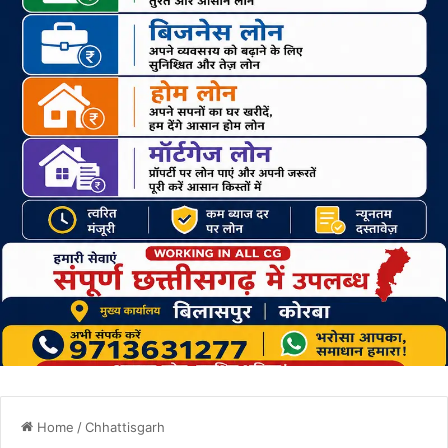
Home
/
Chhattisgarh