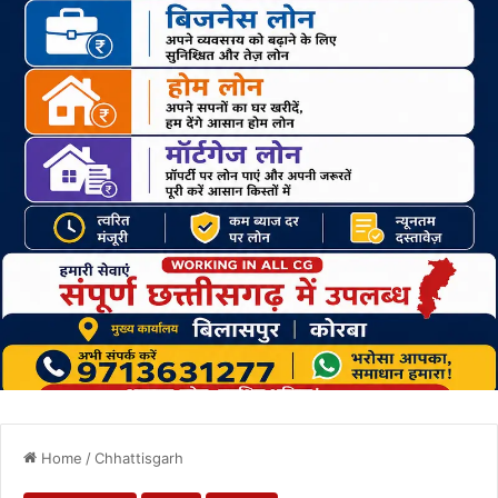
Home
/
Chhattisgarh