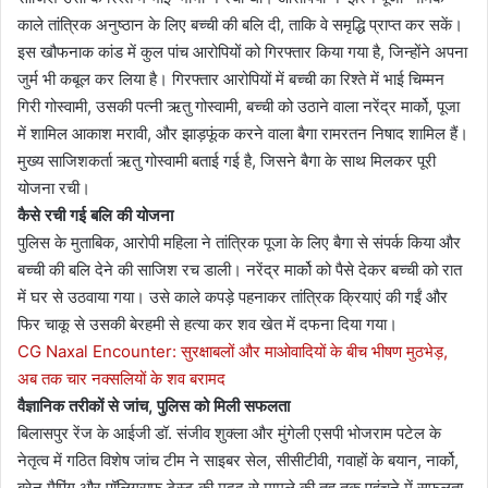
काले तांत्रिक अनुष्ठान के लिए बच्ची की बलि दी, ताकि वे समृद्धि प्राप्त कर सकें।
इस खौफनाक कांड में कुल पांच आरोपियों को गिरफ्तार किया गया है, जिन्होंने अपना
जुर्म भी कबूल कर लिया है। गिरफ्तार आरोपियों में बच्ची का रिश्ते में भाई चिम्मन
गिरी गोस्वामी, उसकी पत्नी ऋतु गोस्वामी, बच्ची को उठाने वाला नरेंद्र मार्को, पूजा
में शामिल आकाश मरावी, और झाड़फूंक करने वाला बैगा रामरतन निषाद शामिल हैं।
मुख्य साजिशकर्ता ऋतु गोस्वामी बताई गई है, जिसने बैगा के साथ मिलकर पूरी
योजना रची।
कैसे रची गई बलि की योजना
पुलिस के मुताबिक, आरोपी महिला ने तांत्रिक पूजा के लिए बैगा से संपर्क किया और
बच्ची की बलि देने की साजिश रच डाली। नरेंद्र मार्को को पैसे देकर बच्ची को रात
में घर से उठवाया गया। उसे काले कपड़े पहनाकर तांत्रिक क्रियाएं की गईं और
फिर चाकू से उसकी बेरहमी से हत्या कर शव खेत में दफना दिया गया।
CG Naxal Encounter: सुरक्षाबलों और माओवादियों के बीच भीषण मुठभेड़,
अब तक चार नक्सलियों के शव बरामद
वैज्ञानिक तरीकों से जांच, पुलिस को मिली सफलता
बिलासपुर रेंज के आईजी डॉ. संजीव शुक्ला और मुंगेली एसपी भोजराम पटेल के
नेतृत्व में गठित विशेष जांच टीम ने साइबर सेल, सीसीटीवी, गवाहों के बयान, नार्को,
ब्रेन मैपिंग और पॉलिग्राफ टेस्ट की मदद से मामले की तह तक पहुंचने में सफलता