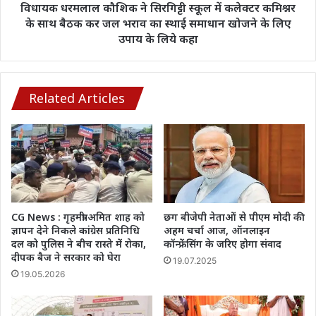
के
विधायक धरमलाल कौशिक ने सिरगिट्टी स्कूल में कलेक्टर कमिश्नर
साथ
के साथ बैठक कर जल भराव का स्थाई समाधान खोजने के लिए
बैठक
उपाय के लिये कहा
कर
जल
भराव
का
Related Articles
स्थाई
समाधान
खोजने
के
लिए
उपाय
के
लिये
CG News : गृहमंत्री अमित शाह को
छग बीजेपी नेताओं से पीएम मोदी की
कहा
ज्ञापन देने निकले कांग्रेस प्रतिनिधि
अहम चर्चा आज, ऑनलाइन
दल को पुलिस ने बीच रास्ते में रोका,
कॉन्फ्रेंसिंग के जरिए होगा संवाद
दीपक बैज ने सरकार को घेरा
19.07.2025
19.05.2026