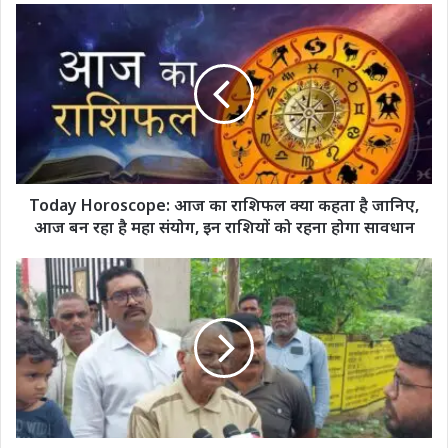
Today
Horoscope:
आज
का
राशिफल
क्या
कहता
है
जानिए,
आज
Today Horoscope: आज का राशिफल क्या कहता है जानिए,
बन
आज बन रहा है महा संयोग, इन राशियों को रहना होगा सावधान
रहा
है
विधायक
महा
धरमलाल
संयोग,
कौशिक
इन
ने
राशियों
सिरगिट्टी
को
स्कूल
रहना
में
होगा
कलेक्टर
सावधान
कमिश्नर