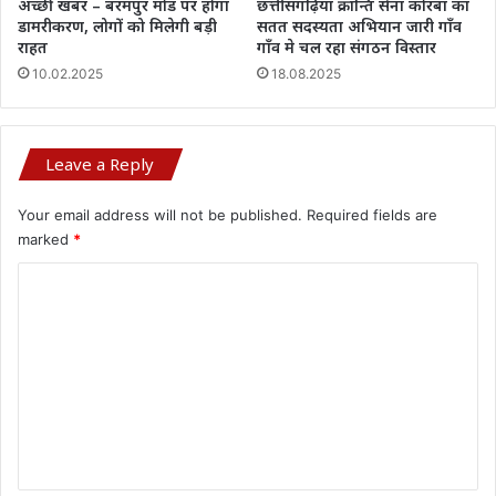
अच्छी खबर – बरमपुर मोड पर होगा
छत्तीसगढ़िया क्रान्ति सेना कोरबा का
डामरीकरण, लोगों को मिलेगी बड़ी
सतत सदस्यता अभियान जारी गाँव
राहत
गाँव मे चल रहा संगठन विस्तार
10.02.2025
18.08.2025
Leave a Reply
Your email address will not be published.
Required fields are
marked
*
C
o
m
m
e
n
t