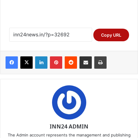
Copy URL
Facebook
X
LinkedIn
Pinterest
Reddit
Share via Email
Print
INN24 ADMIN
The Admin account represents the management and publishing