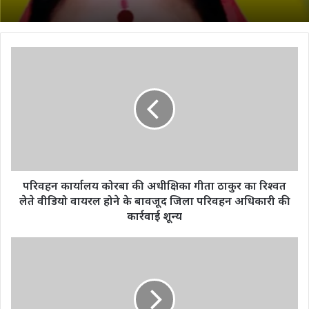
परिवहन
कार्यालय
कोरबा
की
अधीक्षिका
गीता
ठाकुर
का
रिश्वत
लेते
परिवहन कार्यालय कोरबा की अधीक्षिका गीता ठाकुर का रिश्वत
वीडियो
लेते वीडियो वायरल होने के बावजूद जिला परिवहन अधिकारी की
वायरल
कार्रवाई शून्य
होने
के
भाजपा
बावजूद
के
जिला
रीति
परिवहन
नीति
अधिकारी
से