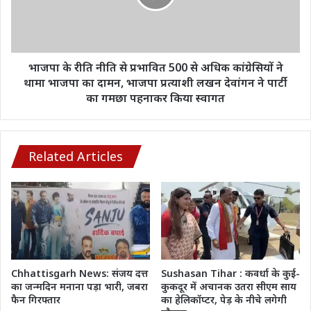
की
प्रभावित
कार्रवाई
500
शून्य
से
अधिक
कांग्रेसियों
भाजपा के रीति नीति से प्रभावित 500 से अधिक कांग्रेसियों ने
ने
थामा भाजपा का दामन, भाजपा प्रत्याशी लखन देवांगन ने पार्टी
थामा
का गमछा पहनाकर किया स्वागत
भाजपा
का
दामन,
भाजपा
Related Articles
प्रत्याशी
लखन
देवांगन
ने
पार्टी
का
गमछा
पहनाकर
Chhattisgarh News: संजय दत्त
Sushasan Tihar : कवर्धा के कुई-
किया
का जन्मदिन मनाना पड़ा भारी, जबरा
कुकदूर में अचानक उतरा सीएम साय
स्वागत
फैन गिरफ्तार
का हेलिकॉप्टर, पेड़ के नीचे लगेगी