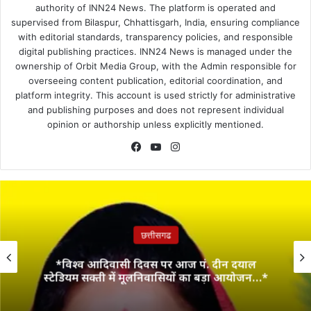
authority of INN24 News. The platform is operated and
supervised from Bilaspur, Chhattisgarh, India, ensuring compliance
with editorial standards, transparency policies, and responsible
digital publishing practices. INN24 News is managed under the
ownership of Orbit Media Group, with the Admin responsible for
overseeing content publication, editorial coordination, and
platform integrity. This account is used strictly for administrative
and publishing purposes and does not represent individual
opinion or authorship unless explicitly mentioned.
Facebook
YouTube
Instagram
छत्तीसगढ
*विश्व आदिवासी दिवस पर आज पं. दीन दयाल
स्टेडियम सक्ती में मूलनिवासियों का बड़ा आयोजन…*