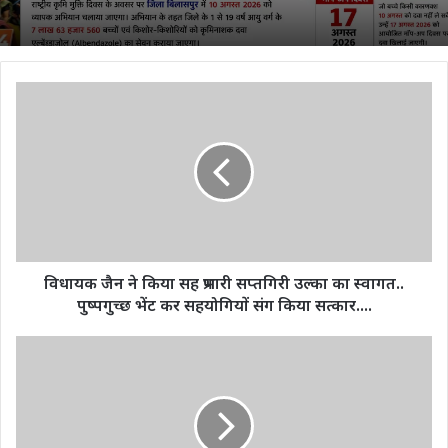
विधायक
जैन
ने
किया
सह
प्रभारी
सप्तगिरी
उल्का
का
स्वागत..
विधायक जैन ने किया सह प्रभारी सप्तगिरी उल्का का स्वागत..
पुष्पगुच्छ
पुष्पगुच्छ भेंट कर सहयोगियों संग किया सत्कार....
भेंट
कर
इंडिया
सहयोगियों
पाकिस्तान
संग
के
किया
बीच
सत्कार....
मैच