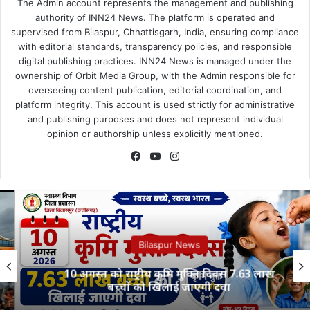
The Admin account represents the management and publishing
authority of INN24 News. The platform is operated and
supervised from Bilaspur, Chhattisgarh, India, ensuring compliance
with editorial standards, transparency policies, and responsible
digital publishing practices. INN24 News is managed under the
ownership of Orbit Media Group, with the Admin responsible for
overseeing content publication, editorial coordination, and
platform integrity. This account is used strictly for administrative
and publishing purposes and does not represent individual
opinion or authorship unless explicitly mentioned.
Facebook
YouTube
Instagram
Bilaspur News
10 अगस्त को राष्ट्रीय कृमि मुक्ति दिवस 7.63 लाख
बच्चों को खिलाई जाएगी दवा