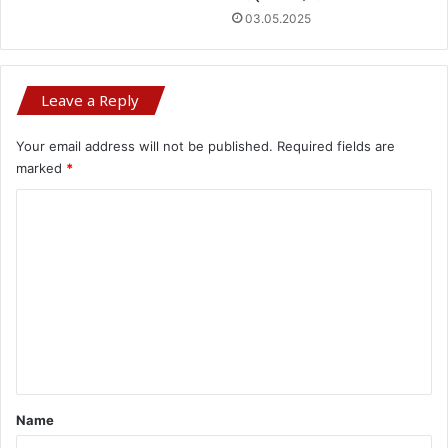
03.05.2025
Leave a Reply
Your email address will not be published.
Required fields are
marked
*
C
o
m
m
e
n
t
*
Name