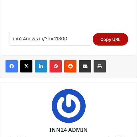
Copy URL
Facebook
X
LinkedIn
Pinterest
Reddit
Share via Email
Print
INN24 ADMIN