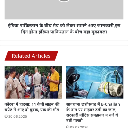
को
लेकर
सामने
आए
जानकारी,इस
इंडिया पाकिस्तान के बीच मैच को लेकर सामने आए जानकारी,इस
दिन
दिन होगा इंडिया पाकिस्तान के बीच महा मुकाबला
होगा
इंडिया
पाकिस्तान
के
Related Articles
बीच
महा
मुकाबला
कोरबा में हादसा: 11 केवी लाइन की
सावधान! छत्तीसगढ़ में E-Challan
चपेट में आए दो युवक, एक की मौत
के नाम पर साइबर ठगी का जाल,
सरकारी नोटिस समझकर न करें ये
20.06.2025
बड़ी गलती
09.07.2026