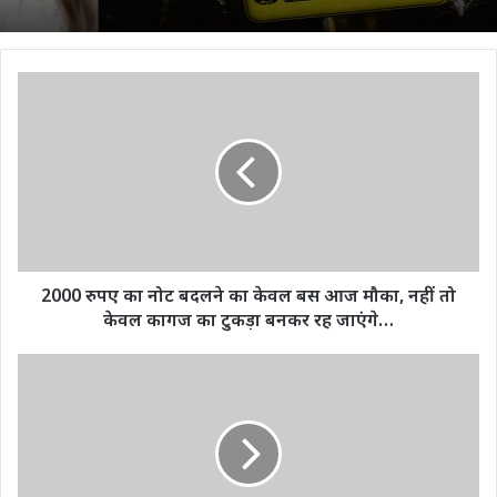
2000
रुपए
का
नोट
बदलने
का
केवल
बस
आज
मौका,
2000 रुपए का नोट बदलने का केवल बस आज मौका, नहीं तो
नहीं
केवल कागज का टुकड़ा बनकर रह जाएंगे…
तो
केवल
मेरी
कागज
माटी
का
मेरा
टुकड़ा
देश
बनकर
कार्यक्रम
रह
के