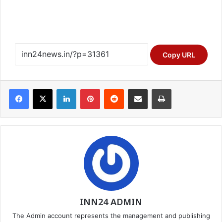
Copy URL
Facebook
X
LinkedIn
Pinterest
Reddit
Share via Email
Print
INN24 ADMIN
The Admin account represents the management and publishing