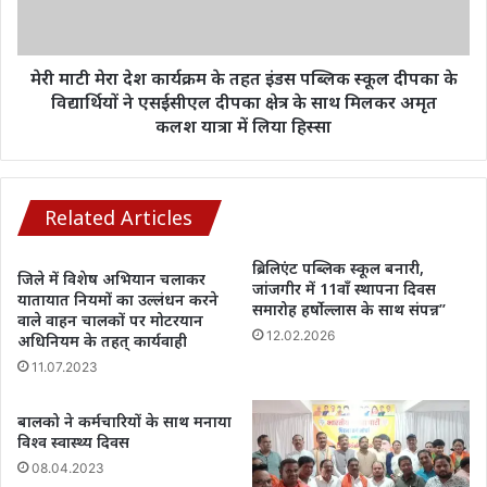
जाएंगे…
तहत
इंडस
पब्लिक
स्कूल
मेरी माटी मेरा देश कार्यक्रम के तहत इंडस पब्लिक स्कूल दीपका के
दीपका
विद्यार्थियों ने एसईसीएल दीपका क्षेत्र के साथ मिलकर अमृत
के
कलश यात्रा में लिया हिस्सा
विद्यार्थियों
ने
एसईसीएल
दीपका
Related Articles
क्षेत्र
के
ब्रिलिएंट पब्लिक स्कूल बनारी,
जिले में विशेष अभियान चलाकर
साथ
जांजगीर में 11वाँ स्थापना दिवस
यातायात नियमों का उल्लंधन करने
मिलकर
समारोह हर्षोल्लास के साथ संपन्न’’
वाले वाहन चालकों पर मोटरयान
अमृत
12.02.2026
अधिनियम के तहत् कार्यवाही
कलश
11.07.2023
यात्रा
में
लिया
बालको ने कर्मचारियों के साथ मनाया
हिस्सा
विश्व स्वास्थ्य दिवस
08.04.2023