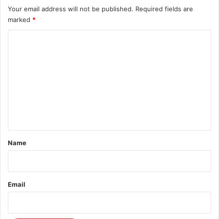
Your email address will not be published.
Required fields are
marked
*
C
o
m
m
e
n
t
*
Name
Email