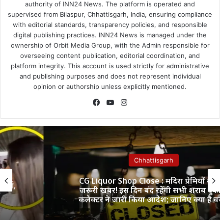
authority of INN24 News. The platform is operated and
supervised from Bilaspur, Chhattisgarh, India, ensuring compliance
with editorial standards, transparency policies, and responsible
digital publishing practices. INN24 News is managed under the
ownership of Orbit Media Group, with the Admin responsible for
overseeing content publication, editorial coordination, and
platform integrity. This account is used strictly for administrative
and publishing purposes and does not represent individual
opinion or authorship unless explicitly mentioned.
Facebook
YouTube
Instagram
Chhattisgarh
CG Liquor Shop Close : मदिरा प्रेमियों के लिए
जरूरी खबर! इस दिन बंद रहेंगी सभी शराब दुकानें,
कलेक्टर ने जारी किया आदेश; जानिए क्या है वजह