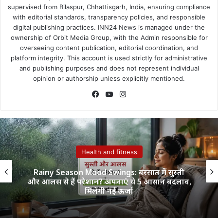
supervised from Bilaspur, Chhattisgarh, India, ensuring compliance
with editorial standards, transparency policies, and responsible
digital publishing practices. INN24 News is managed under the
ownership of Orbit Media Group, with the Admin responsible for
overseeing content publication, editorial coordination, and
platform integrity. This account is used strictly for administrative
and publishing purposes and does not represent individual
opinion or authorship unless explicitly mentioned.
Facebook
YouTube
Instagram
Health and fitness
Rainy Season Mood Swings: बरसात में सुस्ती
और आलस से हैं परेशान? अपनाएं ये 5 आसान बदलाव,
मिलेगी नई ऊर्जा