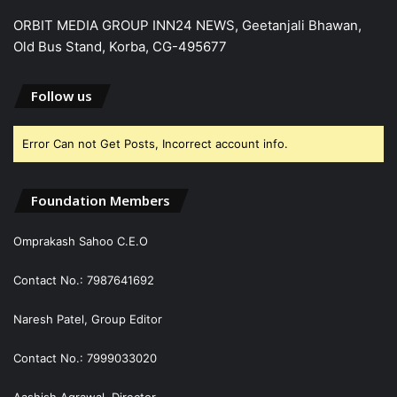
ORBIT MEDIA GROUP INN24 NEWS, Geetanjali Bhawan,
Old Bus Stand, Korba, CG-495677
Follow us
Error Can not Get Posts, Incorrect account info.
Foundation Members
Omprakash Sahoo C.E.O
Contact No.: 7987641692
Naresh Patel, Group Editor
Contact No.: 7999033020
Aashish Agrawal, Director