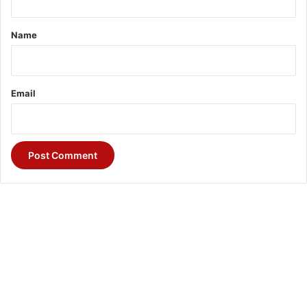
t
*
Name
Email