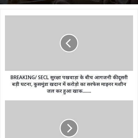
BREAKING/
SECL
सुरक्षा
पखवाड़ा
के
बीच
आगजनी
की
दूसरी
बड़ी
BREAKING/ SECL सुरक्षा पखवाड़ा के बीच आगजनी की दूसरी
घटना,
बड़ी घटना, कुसमुंडा खदान में करोड़ो का सरफेस माइनर मशीन
कुसमुंडा
जल कर हुआ खाक.......
खदान
में
Aaj
करोड़ो
Ka
का
Rashifal
सरफेस
30
माइनर
November
मशीन
2023: