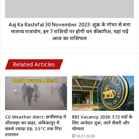
जल
शुक्र
कर
के
हुआ
गोचर
खाक.......
से
Aaj Ka Rashifal 30 November 2023: शुक्र के गोचर से बना
बना
मालव्य राजयोग, इन 7 राशियों पर होगी धन की बारिश, यहां पढ़ें
मालव्य
आज का राशिफल
राजयोग,
इन
7
राशियों
Related Articles
पर
होगी
धन
की
बारिश,
यहां
पढ़ें
आज
CG Weather Alert: छत्तीसगढ़ में
RBI Vacancy 2026: 572 पदों के
का
शीतलहर का कहर, अंबिकापुर में
लिए आवेदन शुरू, जानें सैलरी और
राशिफल
सबसे ज्यादा ठंड; 3.5°C तक गिरा
योग्यता
तापमान
16.01.2026