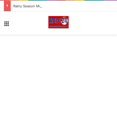
Rainy Season Mood Swings: बरसात में सुस्ती और आलस से हैं परेशान? अपनाएं ये 5 आसान बदलाव, मिलेगी नई ऊर्जा
Menu