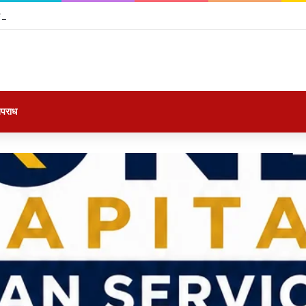
 साथ बन सकती है आफत, सिरदर्द और गले की खराश से ऐसे करें बचाव
पराध