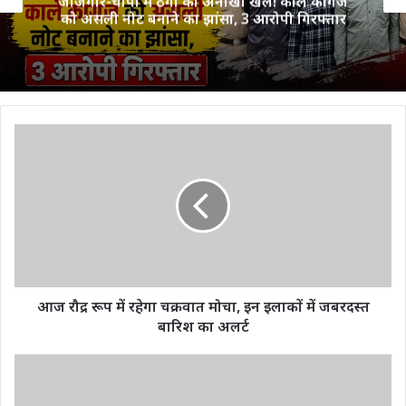
जांजगीर-चांपा में ठगी का अनोखा खेल! काले कागज
को असली नोट बनाने का झांसा, 3 आरोपी गिरफ्तार
आज
रौद्र
रूप
में
रहेगा
चक्रवात
मोचा,
इन
इलाकों
में
आज रौद्र रूप में रहेगा चक्रवात मोचा, इन इलाकों में जबरदस्त
जबरदस्त
बारिश का अलर्ट
बारिश
का
मुख्यमंत्री
अलर्ट
भूपेश
बघेल