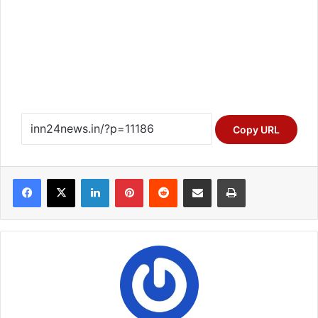
Copy URL
Facebook
X
LinkedIn
Pinterest
Reddit
Share via Email
Print