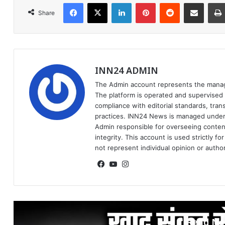
Facebook
X
LinkedIn
Pinterest
Reddit
Share via Email
Share
INN24 ADMIN
The Admin account represents the manag
The platform is operated and supervised f
compliance with editorial standards, trans
practices. INN24 News is managed under
Admin responsible for overseeing content 
integrity. This account is used strictly 
not represent individual opinion or autho
Facebook
YouTube
Instagram
Read Ne