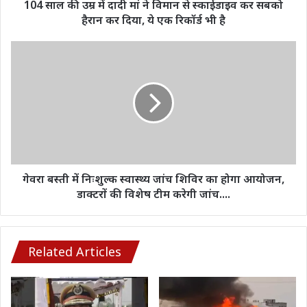
से
104 साल की उम्र में दादी मां ने विमान से स्काईडाइव कर सबको
स्काईडाइव
हैरान कर दिया, ये एक रिकॉर्ड भी है
कर
सबको
गेवरा
हैरान
बस्ती
कर
में
दिया,
निःशुल्क
ये
स्वास्थ्य
एक
जांच
रिकॉर्ड
शिविर
भी
का
है
होगा
आयोजन,
गेवरा बस्ती में निःशुल्क स्वास्थ्य जांच शिविर का होगा आयोजन,
डाक्टरों
डाक्टरों की विशेष टीम करेगी जांच....
की
विशेष
टीम
करेगी
Related Articles
जांच....