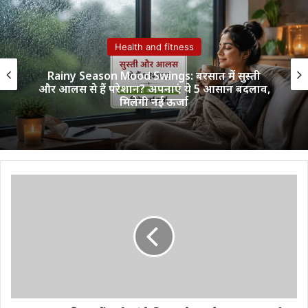
Health and fitness
Rainy Season Mood Swings: बरसात में सुस्ती
और आलस से हैं परेशान? अपनाएं ये 5 आसान बदलाव,
मिलेगी नई ऊर्जा
104
साल
की
उम्र
में
दादी
मां
ने
विमान