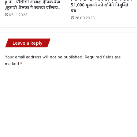
हूं ना.. पीसीसी अध्यक्ष दीपक बैज
51,000 युवाओं को सौंपेंगे नियुक्ति
,कुमारी शैलजा ने कराया परिचय..
पत्र
05.11.2023
26.09.2023
Leave a Reply
Your email address will not be published.
Required fields are
marked
*
C
o
m
m
e
n
t