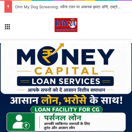
Ohh My Dog Screening: रवीना टंडन पर अचानक झपटा डॉगी, एक्ट्रेस ने बिना घबराए ऐसे किया हालात को कंट्रोल
Menu