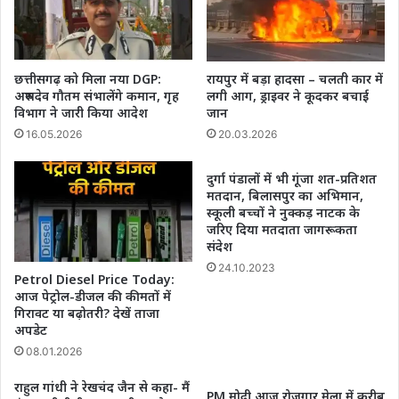
छत्तीसगढ़ को मिला नया DGP:
रायपुर में बड़ा हादसा – चलती कार में
अरुणदेव गौतम संभालेंगे कमान, गृह
लगी आग, ड्राइवर ने कूदकर बचाई
विभाग ने जारी किया आदेश
जान
16.05.2026
20.03.2026
दुर्गा पंडालों में भी गूंजा शत-प्रतिशत
मतदान, बिलासपुर का अभिमान,
स्कूली बच्चों ने नुक्कड़ नाटक के
जरिए दिया मतदाता जागरूकता
संदेश
24.10.2023
Petrol Diesel Price Today:
आज पेट्रोल-डीजल की कीमतों में
गिरावट या बढ़ोतरी? देखें ताजा
अपडेट
08.01.2026
राहुल गांधी ने रेखचंद जैन से कहा- मैं
PM मोदी आज रोजगार मेला में करीब