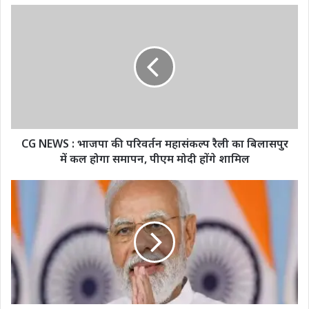
CG
NEWS
:
भाजपा
की
परिवर्तन
महासंकल्प
रैली
का
बिलासपुर
CG NEWS : भाजपा की परिवर्तन महासंकल्प रैली का बिलासपुर
में
में कल होगा समापन, पीएम मोदी होंगे शामिल
कल
होगा
गांधी
समापन,
जयंती
पीएम
से
मोदी
पहले
होंगे
पीएम
शामिल
नरेंद्र
मोदी
ने
देशवासियों