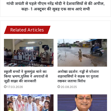
से
गांधी जयंती से पहले पीएम नरेंद्र मोदी ने देशवासियों से की अपील,
की
कहा- 1 अक्टूबर की सुबह एक साथ आएं सभी
अपील,
कहा-
1
अक्टूबर
Related Articles
की
सुबह
एक
साथ
आएं
सभी
स्कूली बच्चों ने कुसमुंडा थाने का
अनोखा प्रदर्शन: गड्ढों से परेशान
किया भ्रमण,पुलिस ने अपराधों से
शहरवासियों ने सड़क पर पुतला
जुड़ी साझा की जानकारी
रखकर जताया विरोध
17.03.2026
20.08.2025