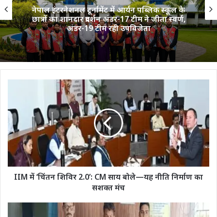
नेपाल इंटरनेशनल टूर्नामेंट में आर्यन पब्लिक स्कूल के
छात्रों का शानदार प्रदर्शन अंडर-17 टीम ने जीता स्वर्ण,
अंडर-19 टीम रही उपविजेता
IIM
में
‘चिंतन
शिविर
2.0’:
CM
साय
बोले
—
यह
IIM में ‘चिंतन शिविर 2.0’: CM साय बोले—यह नीति निर्माण का
नीति
सशक्त मंच
निर्माण
का
गल्ला
सशक्त