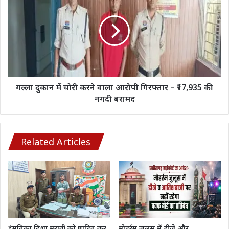
दुकान
मंच
में
चोरी
करने
वाला
आरोपी
गिरफ्तार
–
₹17,935
गल्ला दुकान में चोरी करने वाला आरोपी गिरफ्तार – ₹17,935 की
की
नगदी बरामद
नगदी
बरामद
Related Articles
*मृतिका दिशा मरावी को प्रताड़ित कर
मोहर्रम जुलूस में डीजे और