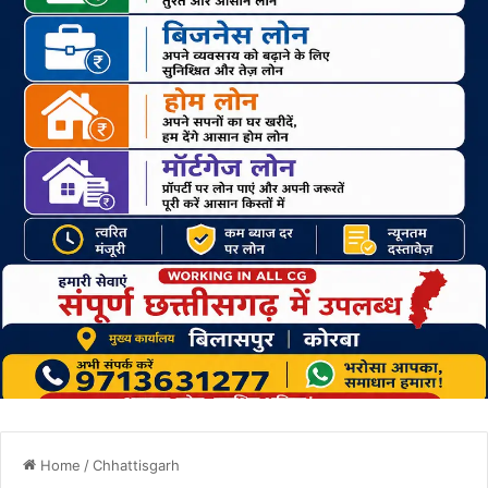
Home
/
Chhattisgarh