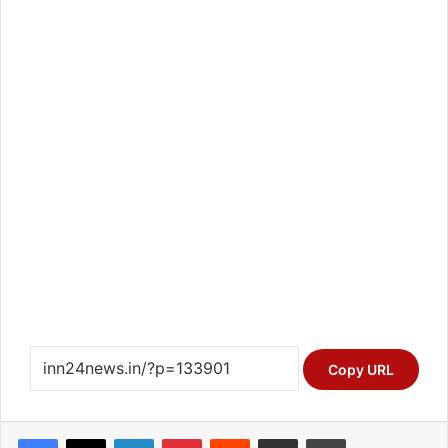
Copy URL
Facebook
X
LinkedIn
Pinterest
Reddit
Share via Email
Print