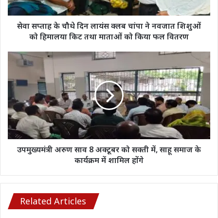
चांपा
ने
नवजात
सेवा सप्ताह के चौथे दिन लायंस क्लब चांपा ने नवजात शिशुओं
शिशुओं
को हिमालया किट तथा माताओं को किया फल वितरण
को
हिमालया
उपमुख्यमंत्री
किट
अरुण
तथा
साव
माताओं
8
को
अक्टूबर
किया
को
फल
सक्ती
वितरण
में,
साहू
समाज
उपमुख्यमंत्री अरुण साव 8 अक्टूबर को सक्ती में, साहू समाज के
के
कार्यक्रम में शामिल होंगे
कार्यक्रम
में
शामिल
होंगे
Related Articles