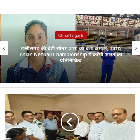
Chhattisgarh
छत्तीसगढ़ की बेटी सोनम शर्मा का बड़ा कमाल, 14th
Asian Netball Championship में करेंगी भारत का
प्रतिनिधित्व
सेवा
सप्ताह
के
चौथे
दिन
लायंस
क्लब