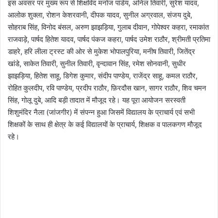
इस अवसर पर मुख्य रूप से शिक्षविद मनोज पांडेय, अनिल तिवारी, सुरेश यादव,
आलोक शुक्ला, रोशन केशरवानी, दीपक यादव, सुनील अग्रवाल, संजय दुबे,
सोहराब सिंह, विनोद बंसल, अरुण झाझड़िया, गुलाब दीवान, गोपेश्वर कहरा, रमाकांत
राजवाड़े, पार्षद हितेश यादव, पार्षद पंकज कहरा, पार्षद उमेश राठौर, श्रीमती प्रतिमा
डाहरे, हरि लीला ट्रस्ट की ओर से मुकेश भोपालपुरिया, मनीष तिवारी, जितेंद्र
खांडे, साकेत तिवारी, सुनील तिवारी, वृन्दावान सिंह, रमेश सोनवानी, सुधीर
झाझड़िया, हितेश साहू, डिगेश कुमार, संदीप पाण्डेय, राजेंद्र साहू, कमल राठौर,
रोहित कुलदीप, रवि पाण्डेय, प्रदीप राठौर, फ़िरदौस खान, सागर राठौर, शिव चमन
सिंह, गोलू दुबे, आदि बड़ी तादात में मौजूद रहे। यह पूरा आयोजन सरस्वती
शिशुमंदिर नैला (जांजगीर) में संपन्न हुआ जिसमें विद्यालय के प्राचार्य एवं सभी
शिक्षकों के साथ ही क्षेत्र के कई विद्यालयों के प्राचार्य, शिक्षक व पालकगण मौजूद
रहे।